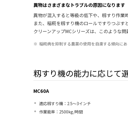
異物はさまざまなトラブルの原因になります
異物が混入すると等級の低下や、籾すり作業
また、稲糀を籾すり機のロールですりつぶす
クリーンアップMCシリーズは、このような問
※
稲糀病を抑制する農薬の使用を自粛する傾向にあ
籾すり機の能力に応じて選
MC60A
適応籾すり機：2.5～3インチ
作業能率：2500kg/時間