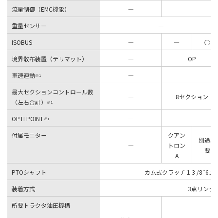
流量制御（EMC機能）
―
重量センサー
―
ISOBUS
―
―
○
境界散布装置（テリマット）
―
OP
車速連動
―
※1
最大セクションコントロール数
―
8セクション
（左右合計）
※1
OPTI POINT
―
※1
付属モニター
クアン
別途必
―
トロン
要
A
PTOシャフト
カム式クラッチ 1 3 /8″6
装着方式
3点リンク 
所要トラクタ油圧機構