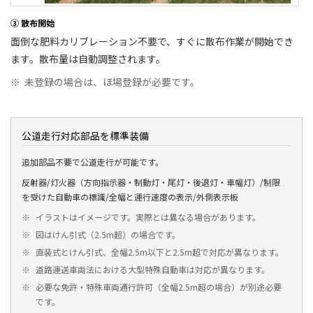
③ 散布開始
面倒な肥料カリブレーション不要で、すぐに散布作業が開始でき
ます。散布量は自動調整されます。
※
未登録の場合は、ほ場登録が必要です。
公道走行対応部品を標準装備
追加部品不要で公道走行が可能です。
反射器/灯火器（方向指示器・制動灯・尾灯・後退灯・車幅灯）/制限
を受けた自動車の標識/全幅と運行速度の表示/外側表示板
※
イラストはイメージです。実際とは異なる場合があります。
※
図はけん引式（2.5m超）の場合です。
※
直装式とけん引式、全幅2.5m以下と2.5m超で対応が異なります。
※
道路運送車両法における大型特殊自動車は対応が異なります。
※
必要な免許・特殊車両通行許可（全幅2.5m超の場合）が別途必要
です。