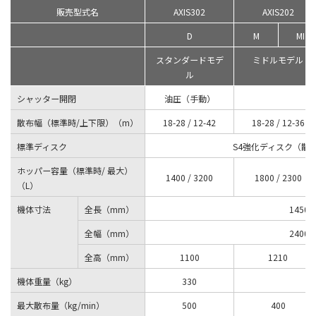
販売型式名
AXIS302
AXIS202
D
M
MI
スタンダードモデ
ミドルモデル
ル
シャッター開閉
油圧（手動）
散布幅（標準時/上下限）（m）
18-28 / 12-42
18-28 / 12-36
標準ディスク
S4強化ディスク（散布
ホッパー容量（標準時/ 最大）
1400 / 3200
1800 / 2300
（L）
機体寸法
全長（mm）
1450
全幅（mm）
2400
全高（mm）
1100
1210
機体重量（kg）
330
最大散布量（kg/min）
500
400