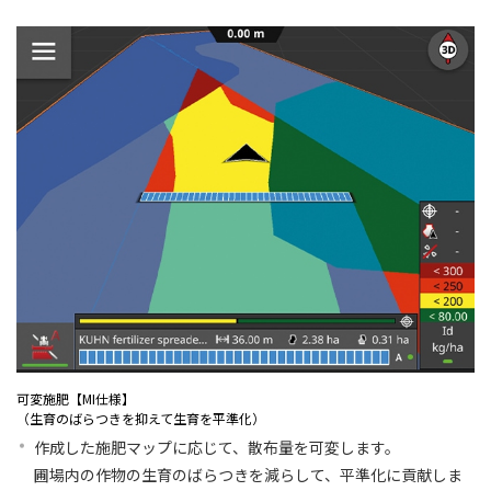
可変施肥【MI仕様】
（生育のばらつきを抑えて生育を平準化）
作成した施肥マップに応じて、散布量を可変します。
圃場内の作物の生育のばらつきを減らして、平準化に貢献しま