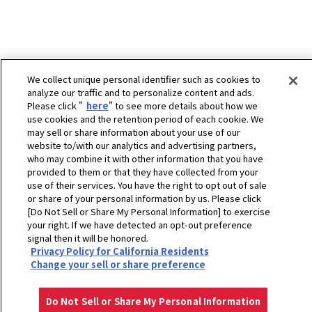
We collect unique personal identifier such as cookies to
analyze our traffic and to personalize content and ads.
Please click "
here
" to see more details about how we
use cookies and the retention period of each cookie. We
may sell or share information about your use of our
website to/with our analytics and advertising partners,
ホーム
農業
製品・サービス
トラクター作業機
who may combine it with other information that you have
provided to them or that they have collected from your
ブロードキャスタAXISシリーズ
use of their services. You have the right to opt out of sale
プライバシーポリシー
クッキーポリシー
ご利用にあたって
or share of your personal information by us. Please click
Select Region
Copyright © YANMAR HOLDINGS CO., LTD. All rights reserved.
[Do Not Sell or Share My Personal Information] to exercise
your right. If we have detected an opt-out preference
signal then it will be honored.
Privacy Policy for California Residents
Change your sell or share preference
Do Not Sell or Share My Personal Information