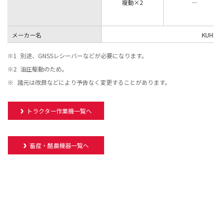
複動×2
―
メーカー名
KUHN
※1
別途、GNSSレシーバーなどが必要になります。
※2
油圧駆動のため。
※
諸元は改良などにより予告なく変更することがあります。
トラクター作業機一覧へ
畜産・酪農機器一覧へ