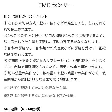
EMC（流量制御）の5大メリット
① 左右独立制御方式：肥料の偏りなどが発生しても、左右それぞ
れで補正されます。
② 1秒ごとの補正：肥料供給口の開度を1秒ごとに調整するため、
常に設定した散布量を実現し、肥料の過不足がなくなります。
③ 傾斜の影響なし：傾斜地や作業速度などに影響を受けず、正確
な制御を行えます。
④ 初期較正不要：複雑なカリブレーション（初期較正）をしなく
ても、自動で開度調整されるため、簡単に作業を開始できます。
⑤ 肥料残量の条件なし：散布量
や肥料残量
の条件がなく、散
※1
※2
布開始から肥料が無くなるまで常に機能します。
※1
制御が起動するために必要な散布量。
※2
制御が起動するために必要な肥料の残量。
GPS連動 【M・MI仕様】