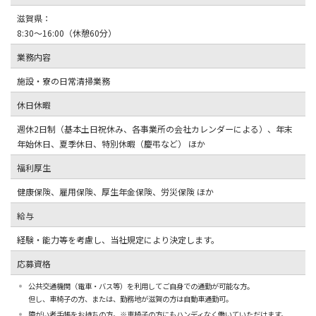
滋賀県：
8:30～16:00（休憩60分）
業務内容
施設・寮の日常清掃業務
休日休暇
週休2日制（基本土日祝休み、各事業所の会社カレンダーによる）、年末
年始休日、夏季休日、特別休暇（慶弔など） ほか
福利厚生
健康保険、雇用保険、厚生年金保険、労災保険 ほか
給与
経験・能力等を考慮し、当社規定により決定します。
応募資格
公共交通機関（電車・バス等）を利用してご自身での通勤が可能な方。
但し、車椅子の方、または、勤務地が滋賀の方は自動車通勤可。
障がい者手帳をお持ちの方。※車椅子の方にもハンディなく働いていただけます。