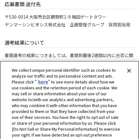
応募書類 送付先
〒530-0014 大阪市北区鶴野町1-9 梅田ゲートタワー
ヤンマーシンビオシス株式会社 企画管理グループ 採用担当宛
選考結果について
書類選考の結果につきましては、書類到着後2週間以内に合否に関
わらずご連絡させていただきます。
We collect unique personal identifier such as cookies to
analyze our traffic and to personalize content and ads.
Please click "
here
" to see more details about how we
use cookies and the retention period of each cookie. We
may sell or share information about your use of our
website to/with our analytics and advertising partners,
who may combine it with other information that you have
provided to them or that they have collected from your
use of their services. You have the right to opt out of sale
or share of your personal information by us. Please click
[Do Not Sell or Share My Personal Information] to exercise
your right. If we have detected an opt-out preference