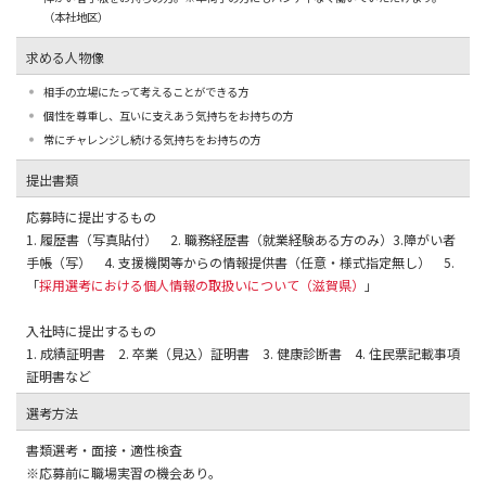
（本社地区）
求める人物像
相手の立場にたって考えることができる方
個性を尊重し、互いに支えあう気持ちをお持ちの方
常にチャレンジし続ける気持ちをお持ちの方
提出書類
応募時に提出するもの
1. 履歴書（写真貼付） 2. 職務経歴書（就業経験ある方のみ）3.障がい者
手帳（写） 4. 支援機関等からの情報提供書（任意・様式指定無し） 5.
「
採用選考における個人情報の取扱いについて（滋賀県）
」
入社時に提出するもの
1. 成績証明書 2. 卒業（見込）証明書 3. 健康診断書 4. 住民票記載事項
証明書など
選考方法
書類選考・面接・適性検査
※応募前に職場実習の機会あり。