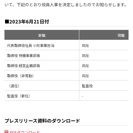
いて、下記のとおり役員人事を決定しましたのでお知らせします。
■2023年6月21日付
新職
現職
代表取締役社長 小形事業担当
同左
取締役 特機事業部長
同左
取締役 経営企画部長
同左
取締役（非常勤）
同左
（退任）
監査役
監査役（新任）
-
プレスリリース資料のダウンロード
PDFダウンロード