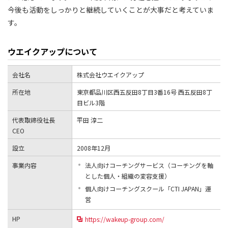
今後も活動をしっかりと継続していくことが大事だと考えていま
す。
ウエイクアップについて
会社名
株式会社ウエイクアップ
所在地
東京都品川区西五反田8丁目3番16号 西五反田8丁
目ビル3階
代表取締役社長
平田 淳二
CEO
設立
2008年12月
事業内容
法人向けコーチングサービス（コーチングを軸
とした個人・組織の変容支援）
個人向けコーチングスクール「CTI JAPAN」運
営
HP
https://wakeup-group.com/