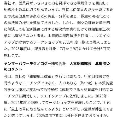
当社は、従業員がいきいきと力を発揮できる環境作りを目指し、
組織風土改革に取り組んでいます。当初は従業員の成長を妨げる要
因や成長促進の源泉などの調査・分析を通じ、課題の明確化とそ
の解決策の検討を進めてきました。しかし、個々の課題を単発的
に解決しても個別課題に対する解決策の実行だけでは組織風土改
革には繋がらないと考え、本質的な課題解決を目指し、ウエイク
アップが提供するワークショップを2023年度下期より導入しまし
た。2025年度は、課長職を対象に7月から9月にかけて合計5回実
施します。
ヤンマーパワーテクノロジー株式会社 人事総務部長 北川 善之
のコメント
今回、当社の「組織風土改革」を行うにあたり、行動目標設定を
行うようなコーチングではなく、人のあり方（Being）に本質的変
容を促し環境が変わっても持続的に成長できる人材育成を目指すコ
ーチングに期待して、ウエイクアップに依頼しました。2023年
度、2024年度と連続してワークショップを実施したことで、社内
に「風土改革に取り組んでみよう」という新しい意識が芽生えてき
たと感じています。2025年度下期には分社を控えておりますが、