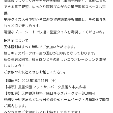
望遠鏡でじっくり惑星や星座を観察（事前予約制）、気軽に参加
できる電子観望、ゆったり寝転びながらの星空鑑賞スペースも完
備。
星座クイズ大会や初心者歓迎の望遠鏡講座も開催し、星の世界を
もっと深く楽しめます。
清潔なブルーシートで快適に星空タイムを満喫してくださいね。
▶料金について
天体観測はすべて無料でご参加いただけます。
縁日キッズパークは一部の遊びが100円となっております。
秋の長居公園で、縁日遊びと星の新しいコラボレーションを満喫
しましょう！
ご家族やお友達とぜひお越しください。
【開催日】2025年10月11日（土）
【場所】長居公園 フットサルパーク長居＆中央広場
【参加費】天体観測無料／縁日キッズパークは一部100円
詳細や予約方法などは長居公園公式ホームページ・各種SNSで順次
ご案内します。
みなさまのご来場を心よりお待ちしております！