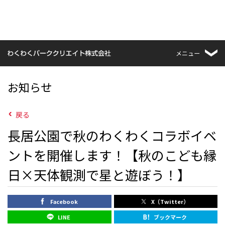
メニュー
お知らせ
戻る
長居公園で秋のわくわくコラボイベ
ントを開催します！【秋のこども縁
日×天体観測で星と遊ぼう！】
Facebook
X（Twitter）
LINE
ブックマーク