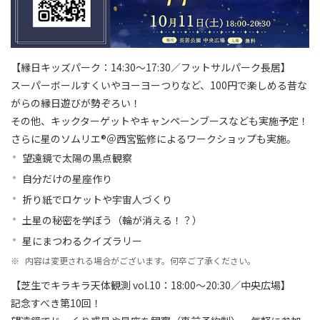
【縁日キッズパーク：14:30～17:30／フットサルパーク長居】
スーパーボールすくいやヨーヨーつりなど、100円で楽しめる昔な
がらの縁日遊びが勢ぞろい！
その他、キックターゲットやキャンペーンブースなども実施予定！
さらに星のソムリエ®＠西宮監修によるワークショップも実施。
望遠鏡で太陽の黒点観察
自分だけの星座作り
折り紙でロケットや宇宙人づくり
土星の秘密を学ぼう（輪が消える！？）
星にまつわるクイズラリー
※
内容は変更される場合がございます。何卒ご了承ください。
【芝生でキラキラ天体観測 vol.10：18:00～20:30／中央広場】
記念すべき第10回！