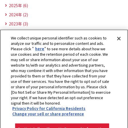
2025年 (6)
2024年 (2)
2023年 (3)
We collect unique personal identifier such as cookies to
analyze our traffic and to personalize content and ads.
Please click "
here
" to see more details about how we
use cookies and the retention period of each cookie. We
may sell or share information about your use of our
website to/with our analytics and advertising partners,
who may combine it with other information that you have
provided to them or that they have collected from your
use of their services. You have the right to opt out of sale
or share of your personal information by us. Please click
[Do Not Sell or Share My Personal Information] to exercise
ホーム
わくわくパーククリエイト株式会社
お知らせ
2025年
your right. If we have detected an opt-out preference
signal then it will be honored.
長居公園で秋のわくわくコラボイベントを開催します！【秋のこども縁日×
Privacy Policy for California Residents
天体観測で星と遊ぼう！】
Change your sell or share preference
プライバシーポリシー
クッキーポリシー
ご利用にあたって
Select Region
Copyright © YANMAR HOLDINGS CO., LTD. All rights reserved.