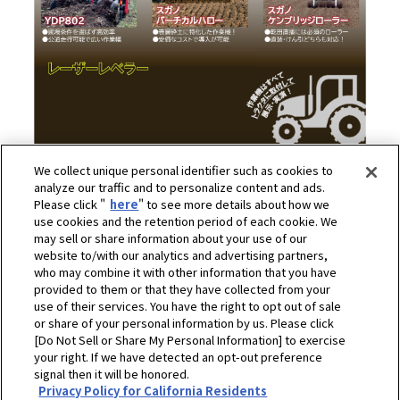
We collect unique personal identifier such as cookies to
analyze our traffic and to personalize content and ads.
Please click "
here
" to see more details about how we
use cookies and the retention period of each cookie. We
may sell or share information about your use of our
雨天時、午前の部に行う座学の会場がアグリソリューションセン
website to/with our analytics and advertising partners,
who may combine it with other information that you have
ター仙台へ変更となる場合がございます。変更となる際はお申込
provided to them or that they have collected from your
み先の支店担当者よりご連絡いたします。
use of their services. You have the right to opt out of sale
or share of your personal information by us. Please click
[Do Not Sell or Share My Personal Information] to exercise
your right. If we have detected an opt-out preference
signal then it will be honored.
ホーム
ヤンマーアグリジャパン株式会社
展示会・イベント情報
Privacy Policy for California Residents
【宮城県】乾田直播研修会