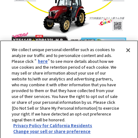
We collect unique personal identifier such as cookies to
analyze our traffic and to personalize content and ads.
Please click "
here
" to see more details about how we
use cookies and the retention period of each cookie. We
may sell or share information about your use of our
website to/with our analytics and advertising partners,
who may combine it with other information that you have
provided to them or that they have collected from your
use of their services. You have the right to opt out of sale
or share of your personal information by us. Please click
[Do Not Sell or Share My Personal Information] to exercise
your right. If we have detected an opt-out preference
signal then it will be honored.
ホーム
ヤンマーアグリジャパン株式会社
展示会・イベント情報
Privacy Policy for California Residents
【福島県会津エリア】ヤンマーベストマッチ試乗会
Change your sell or share preference
プライバシーポリシー
クッキーポリシー
ご利用にあたって