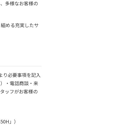
き、多様なお客様の
り組める充実したサ
より必要事項を記入
用）・電話商談・来
スタッフがお客様の
50H」）