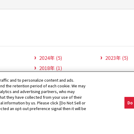
2024年 (5)
2023年 (5)
2018年 (1)
raffic and to personalize content and ads.
nd the retention period of each cookie. We may
nalytics and advertising partners, who may
hat they have collected from your use of their
al information by us. Please click [Do Not Sell or
Do 
ース
2021年
自宅から農業機械購入の相談ができる「オンライン
cted an opt-out preference signal then it will be
ed.
プライバシ