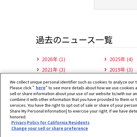
過去のニュース一覧
2026年 (1)
2025年 (4)
2021年 (3)
2019年 (3)
We collect unique personal identifier such as cookies to analyze our t
Please click "
here
" to see more details about how we use cookies a
sell or share information about your use of our website to/with our a
combine it with other information that you have provided to them or t
services. You have the right to opt out of sale or share of your person
ホーム
ヤンマーアグリジャパン株式会社
ニュ
Share My Personal Information] to exercise your right. If we have dete
honored.
Copyright © YANMAR HOLDINGS CO., LTD. All rights reserv
Privacy Policy for California Residents
Change your sell or share preference