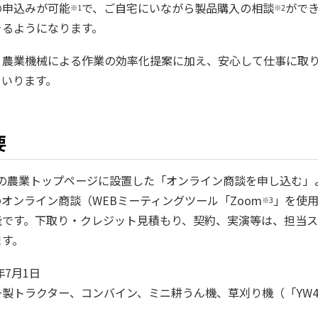
の申込みが可能
で、ご自宅にいながら製品購入の相談
がで
※1
※2
きるようになります。
、農業機械による作業の効率化提案に加え、安心して仕事に取
まいります。
要
内の農業トップページに設置した「オンライン商談を申し込む」
オンライン商談（WEBミーティングツール「Zoom
」を使
※3
能です。下取り・クレジット見積もり、契約、実演等は、担当
ます。
年7月1日
製トラクター、コンバイン、ミニ耕うん機、草刈り機（「YW4