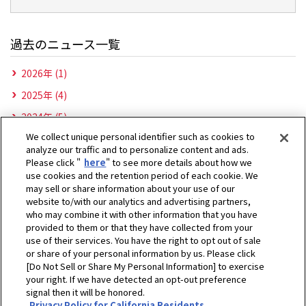
過去のニュース一覧
2026年 (1)
2025年 (4)
2024年 (5)
We collect unique personal identifier such as cookies to
2023年 (5)
analyze our traffic and to personalize content and ads.
2022年 (5)
Please click "
here
" to see more details about how we
use cookies and the retention period of each cookie. We
2021年 (3)
may sell or share information about your use of our
website to/with our analytics and advertising partners,
2019年 (3)
who may combine it with other information that you have
2018年 (1)
provided to them or that they have collected from your
use of their services. You have the right to opt out of sale
or share of your personal information by us. Please click
[Do Not Sell or Share My Personal Information] to exercise
ホーム
ヤンマーアグリジャパン株式会社
ニュース
2022年
your right. If we have detected an opt-out preference
バーチャル空間を利用した農業機械展示会 「オンラインEXPO 2022
signal then it will be honored.
Privacy Policy for California Residents
SUMMER」を期間限定公開