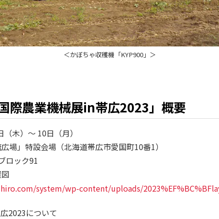
＜かぼちゃ収穫機「KYP900」＞
 国際農業機械展in帯広2023」概要
6日（木）～ 10日（月）
広場」特設会場（北海道帯広市愛国町10番1）
ブロック91
置図
bihiro.com/system/wp-content/uploads/2023%EF%BC%BFla
広2023について