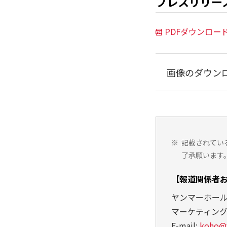
プレスリリー
PDFダウンロー
画像のダウン
※
記載されてい
了承願います
【報道関係者
ヤンマーホー
マーケティン
E-mail:
koho@