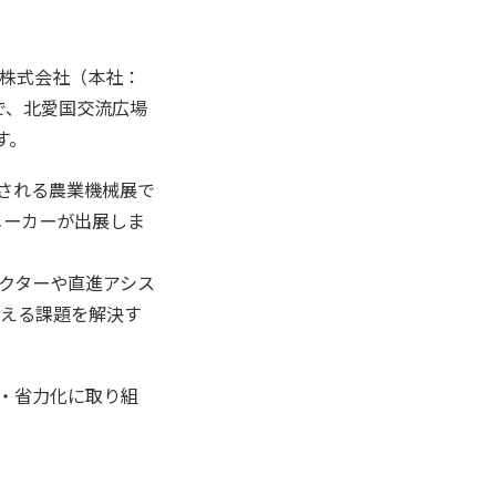
株式会社（本社：
まで、北愛国交流広場
す。
される農業機械展で
メーカーが出展しま
ラクターや直進アシス
かえる課題を解決す
化・省力化に取り組