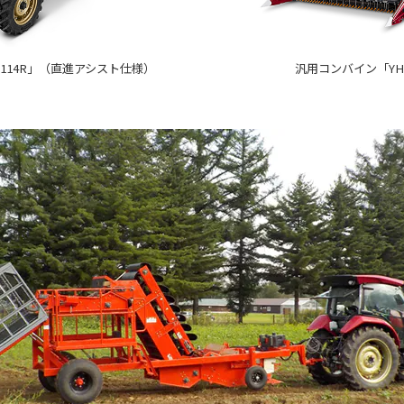
5114R」（直進アシスト仕様）
汎用コンバイン「YH1