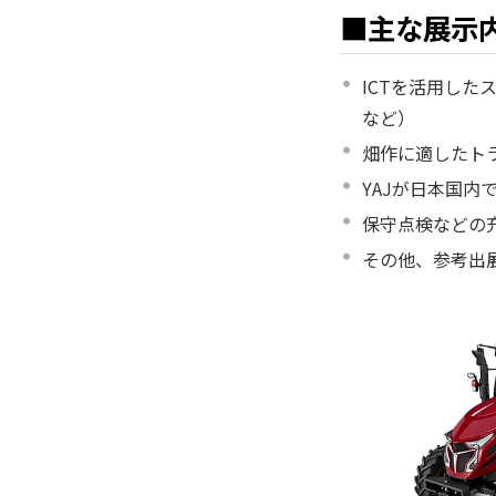
■主な展示
ICTを活用した
など）
畑作に適したト
YAJが日本国
保守点検などの
その他、参考出