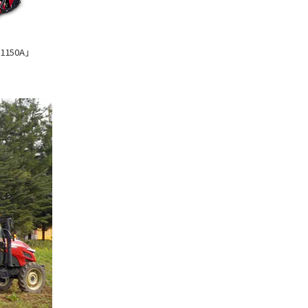
150A」