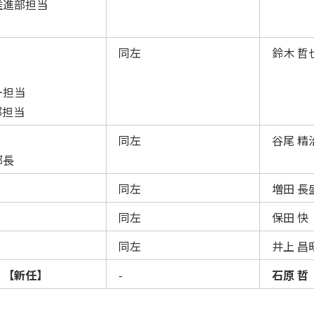
推進部担当
同左
鈴木 哲
ー担当
部担当
同左
谷尾 精
部長
）
同左
増田 長
）
同左
保田 快
）
同左
井上 昌
）【新任】
-
石原 哲