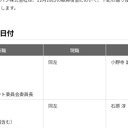
せします。
1日付
新職
現職
同左
小野寺 
ント委員会委員長
同左
石原 淳
組含む）