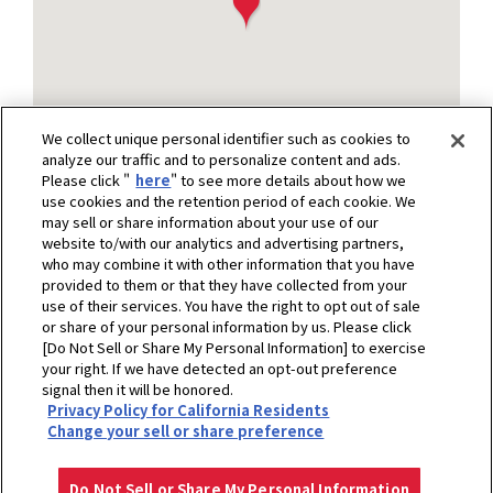
We collect unique personal identifier such as cookies to
analyze our traffic and to personalize content and ads.
Please click "
here
" to see more details about how we
use cookies and the retention period of each cookie. We
may sell or share information about your use of our
展示会チラシ
website to/with our analytics and advertising partners,
who may combine it with other information that you have
チラシ
provided to them or that they have collected from your
use of their services. You have the right to opt out of sale
or share of your personal information by us. Please click
[Do Not Sell or Share My Personal Information] to exercise
your right. If we have detected an opt-out preference
ホーム
ヤンマーアグリジャパン株式会社 九州支社
signal then it will be honored.
Privacy Policy for California Residents
展示会・イベント情報
2018 ヤンマー総決算セール
Change your sell or share preference
プライバシーポリシー
クッキーポリシー
ご利用にあたって
Select Region
Copyright © YANMAR HOLDINGS CO., LTD. All rights reserved.
Do Not Sell or Share My Personal Information