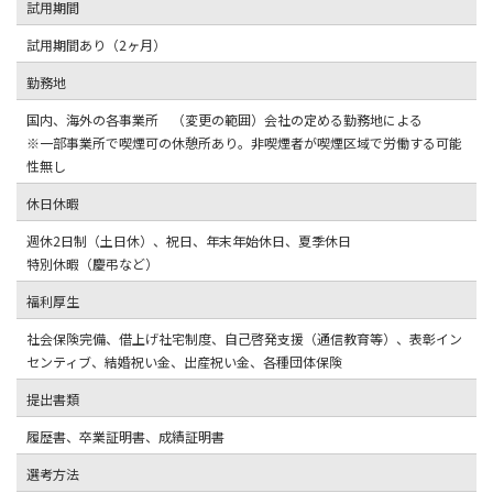
試用期間
試用期間あり（2ヶ月）
勤務地
国内、海外の各事業所 （変更の範囲）会社の定める勤務地による
※一部事業所で喫煙可の休憩所あり。非喫煙者が喫煙区域で労働する可能
性無し
休日休暇
週休2日制（土日休）、祝日、年末年始休日、夏季休日
特別休暇（慶弔など）
福利厚生
社会保険完備、借上げ社宅制度、自己啓発支援（通信教育等）、表彰イン
センティブ、結婚祝い金、出産祝い金、各種団体保険
提出書類
履歴書、卒業証明書、成績証明書
選考方法