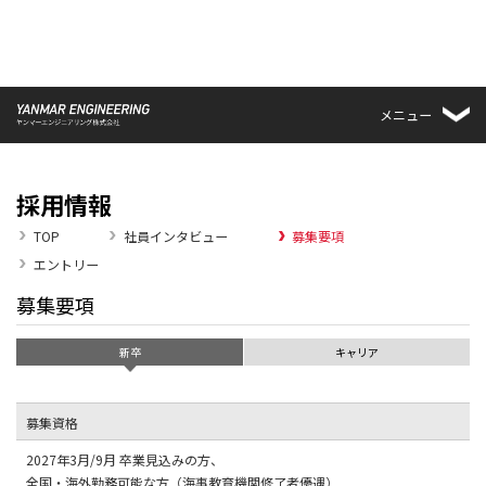
メニュー
採用情報
TOP
社員インタビュー
募集要項
エントリー
募集要項
新卒
キャリア
募集資格
2027年3月/9月 卒業見込みの方、
全国・海外勤務可能な方（海事教育機関修了者優遇）