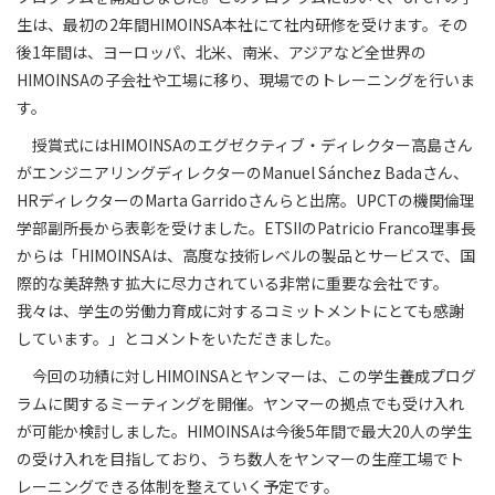
生は、最初の2年間HIMOINSA本社にて社内研修を受けます。その
後1年間は、ヨーロッパ、北米、南米、アジアなど全世界の
HIMOINSAの子会社や工場に移り、現場でのトレーニングを行いま
す。
授賞式にはHIMOINSAのエグゼクティブ・ディレクター高島さん
がエンジニアリングディレクターのManuel Sánchez Badaさん、
HRディレクターのMarta Garridoさんらと出席。UPCTの機関倫理
学部副所長から表彰を受けました。ETSIIのPatricio Franco理事長
からは「HIMOINSAは、高度な技術レベルの製品とサービスで、国
際的な美辞熱す拡大に尽力されている非常に重要な会社です。
我々は、学生の労働力育成に対するコミットメントにとても感謝
しています。」とコメントをいただきました。
今回の功績に対しHIMOINSAとヤンマーは、この学生養成プログ
ラムに関するミーティングを開催。ヤンマーの拠点でも受け入れ
が可能か検討しました。HIMOINSAは今後5年間で最大20人の学生
の受け入れを目指しており、うち数人をヤンマーの生産工場でト
レーニングできる体制を整えていく予定です。