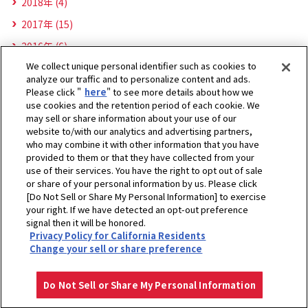
2018年 (4)
2017年 (15)
2016年 (6)
We collect unique personal identifier such as cookies to
analyze our traffic and to personalize content and ads.
Please click "
here
" to see more details about how we
use cookies and the retention period of each cookie. We
may sell or share information about your use of our
website to/with our analytics and advertising partners,
who may combine it with other information that you have
provided to them or that they have collected from your
use of their services. You have the right to opt out of sale
or share of your personal information by us. Please click
[Do Not Sell or Share My Personal Information] to exercise
your right. If we have detected an opt-out preference
ホーム
企業情報
CSR・環境
ニュース
2017年
signal then it will be honored.
Privacy Policy for California Residents
HIMOINSAが学生養成に貢献した企業として表彰されました。
Change your sell or share preference
プライバシーポリシー
クッキーポリシー
ご利用にあたって
Select Region
Copyright © YANMAR HOLDINGS CO., LTD. All rights reserved.
Do Not Sell or Share My Personal Information