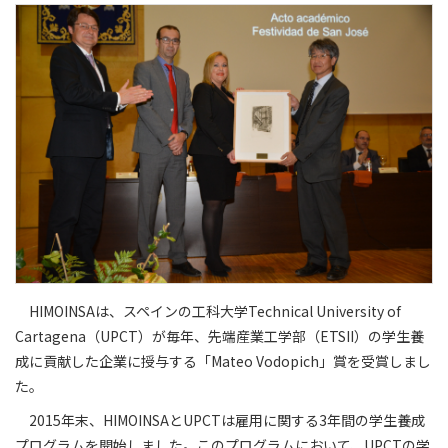
HIMOINSAは、スペインの工科大学Technical University of
Cartagena（UPCT）が毎年、先端産業工学部（ETSII）の学生養
成に貢献した企業に授与する「Mateo Vodopich」賞を受賞しまし
た。
2015年末、HIMOINSAとUPCTは雇用に関する3年間の学生養成
プログラムを開始しました。このプログラムにおいて、UPCTの学