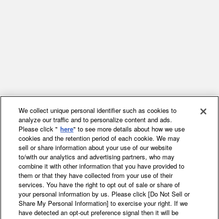
We collect unique personal identifier such as cookies to
analyze our traffic and to personalize content and ads.
Please click "
here
" to see more details about how we use
cookies and the retention period of each cookie. We may
sell or share information about your use of our website
to/with our analytics and advertising partners, who may
combine it with other information that you have provided to
them or that they have collected from your use of their
services. You have the right to opt out of sale or share of
your personal information by us. Please click [Do Not Sell or
Share My Personal Information] to exercise your right. If we
ホーム
農業
わたしのアグリライフ
have detected an opt-out preference signal then it will be