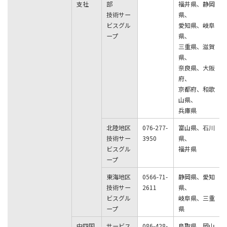
支社
部
福井県、静岡
技術サー
県、
ビスグル
愛知県、岐阜
ープ
県、
三重県、滋賀
県、
奈良県、大阪
府、
京都府、和歌
山県、
兵庫県
北陸地区
076-277-
富山県、石川
技術サー
3950
県、
ビスグル
福井県
ープ
東海地区
0566-71-
静岡県、愛知
技術サー
2611
県、
ビスグル
岐阜県、三重
ープ
県
中四国
サービス
086-428-
鳥取県、岡山