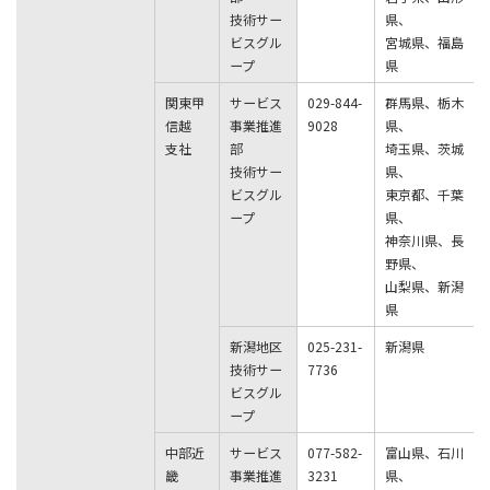
技術サー
県、
ビスグル
宮城県、福島
ープ
県
関東甲
サービス
029-844-
群馬県、栃木
信越
事業推進
9028
県、
支社
部
埼玉県、茨城
技術サー
県、
ビスグル
東京都、千葉
ープ
県、
神奈川県、長
野県、
山梨県、新潟
県
新潟地区
025-231-
新潟県
技術サー
7736
ビスグル
ープ
中部近
サービス
077-582-
富山県、石川
畿
事業推進
3231
県、