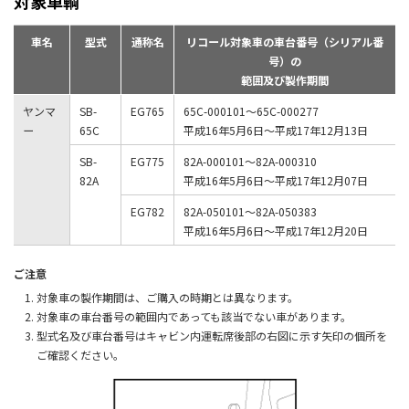
対象車輌
車名
型式
通称名
リコール対象車の車台番号（シリアル番
号）の
範囲及び製作期間
ヤンマ
SB-
EG765
65C-000101〜65C-000277
ー
65C
平成16年5月6日〜平成17年12月13日
SB-
EG775
82A-000101〜82A-000310
82A
平成16年5月6日〜平成17年12月07日
EG782
82A-050101〜82A-050383
平成16年5月6日〜平成17年12月20日
ご注意
対象車の製作期間は、ご購入の時期とは異なります。
対象車の車台番号の範囲内であっても該当でない車があります。
型式名及び車台番号はキャビン内運転席後部の右図に示す矢印の個所を
ご確認ください。