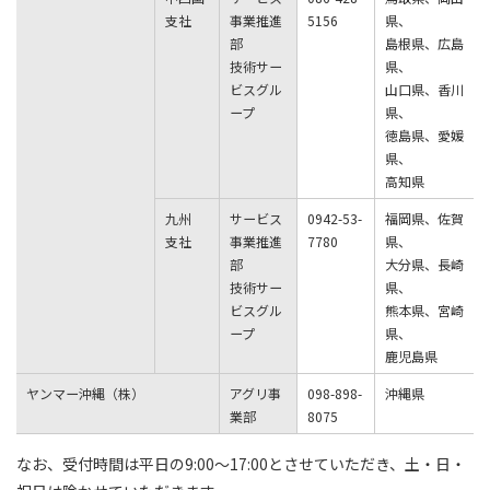
支社
事業推進
5156
県、
部
島根県、広島
技術サー
県、
ビスグル
山口県、香川
ープ
県、
徳島県、愛媛
県、
高知県
九州
サービス
0942-53-
福岡県、佐賀
支社
事業推進
7780
県、
部
大分県、長崎
技術サー
県、
ビスグル
熊本県、宮崎
ープ
県、
鹿児島県
ヤンマー沖縄（株）
アグリ事
098-898-
沖縄県
業部
8075
なお、受付時間は平日の9:00〜17:00とさせていただき、土・日・