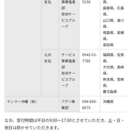
支社
事業推進
5156
県、
部
島根県、広島
技術サー
県、
ビスグル
山口県、香川
ープ
県、
徳島県、愛媛
県、
高知県
九州
サービス
0942-53-
福岡県、佐賀
支社
事業推進
7780
県、
部
大分県、長崎
技術サー
県、
ビスグル
熊本県、宮崎
ープ
県、
鹿児島県
ヤンマー沖縄（株）
アグリ事
098-898-
沖縄県
業部
8075
なお、受付時間は平日の9:00〜17:00とさせていただき、土・日・
祝日は除かせていただきます。