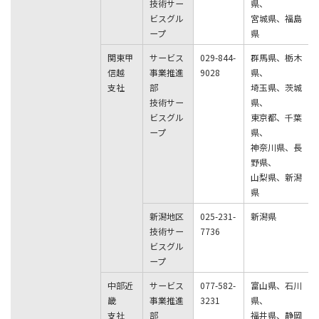
技術サー
県、
ビスグル
宮城県、福島
ープ
県
関東甲
サービス
029-844-
群馬県、栃木
信越
事業推進
9028
県、
支社
部
埼玉県、茨城
技術サー
県、
ビスグル
東京都、千葉
ープ
県、
神奈川県、長
野県、
山梨県、新潟
県
新潟地区
025-231-
新潟県
技術サー
7736
ビスグル
ープ
中部近
サービス
077-582-
富山県、石川
畿
事業推進
3231
県、
支社
部
福井県、静岡