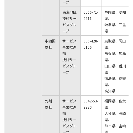
ープ
東海地区
0566-71-
静岡県、愛知
技術サー
2611
県、
ビスグル
岐阜県、三重
ープ
県
中四国
サービス
086-428-
鳥取県、岡山
支社
事業推進
5156
県、
部
島根県、広島
技術サー
県、
ビスグル
山口県、香川
ープ
県、
徳島県、愛媛
県、
高知県
九州
サービス
0942-53-
福岡県、佐賀
支社
事業推進
7780
県、
部
大分県、長崎
技術サー
県、
ビスグル
熊本県、宮崎
ープ
県、