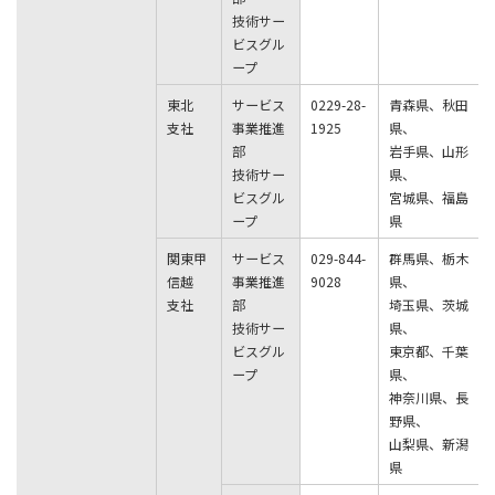
技術サー
ビスグル
ープ
東北
サービス
0229-28-
青森県、秋田
支社
事業推進
1925
県、
部
岩手県、山形
技術サー
県、
ビスグル
宮城県、福島
ープ
県
関東甲
サービス
029-844-
群馬県、栃木
信越
事業推進
9028
県、
支社
部
埼玉県、茨城
技術サー
県、
ビスグル
東京都、千葉
ープ
県、
神奈川県、長
野県、
山梨県、新潟
県