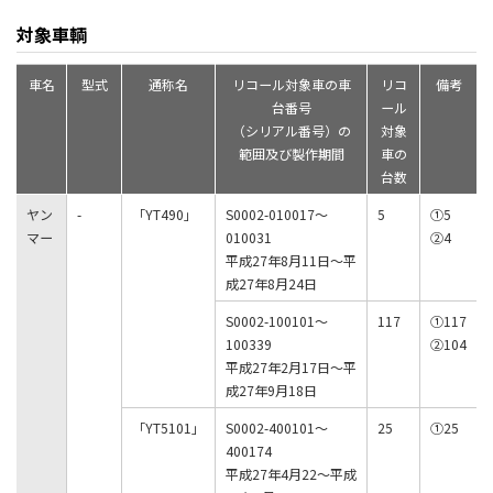
対象車輌
車名
型式
通称名
リコール対象車の車
リコ
備考
台番号
ール
（シリアル番号）の
対象
範囲及び製作期間
車の
台数
ヤン
-
「YT490」
S0002-010017～
5
①5
マー
010031
②4
平成27年8月11日～平
成27年8月24日
S0002-100101～
117
①117
100339
②104
平成27年2月17日～平
成27年9月18日
「YT5101」
S0002-400101～
25
①25
400174
平成27年4月22～平成