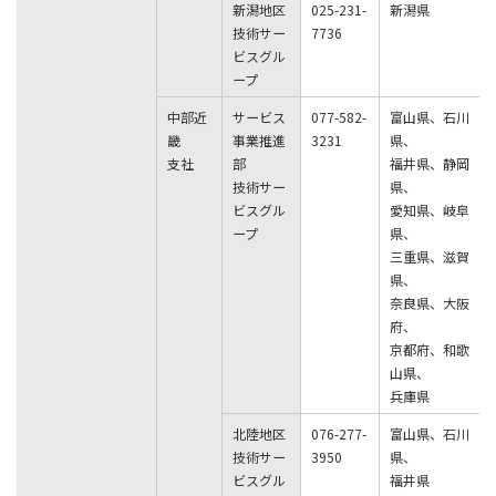
新潟地区
025-231-
新潟県
技術サー
7736
ビスグル
ープ
中部近
サービス
077-582-
富山県、石川
畿
事業推進
3231
県、
支社
部
福井県、静岡
技術サー
県、
ビスグル
愛知県、岐阜
ープ
県、
三重県、滋賀
県、
奈良県、大阪
府、
京都府、和歌
山県、
兵庫県
北陸地区
076-277-
富山県、石川
技術サー
3950
県、
ビスグル
福井県