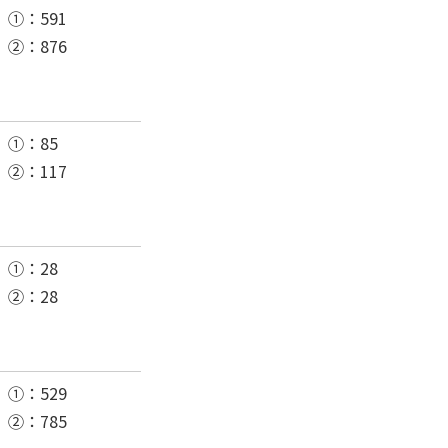
①：591
②：876
①：85
②：117
①：28
②：28
①：529
②：785