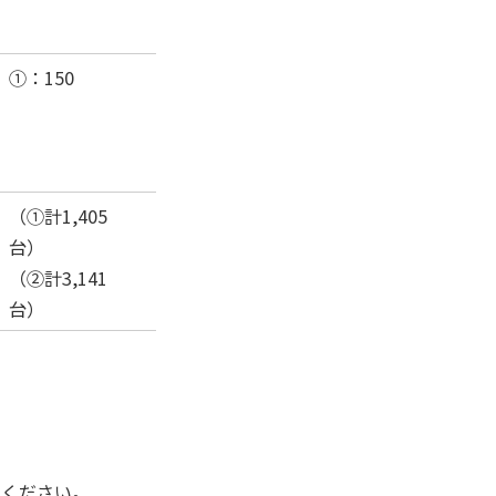
①：150
（①計1,405
台）
（②計3,141
台）
認ください。