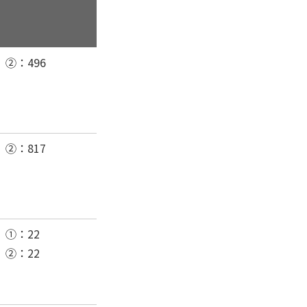
②：496
②：817
①：22
②：22