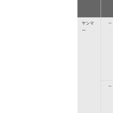
ヤンマ
－
ー
－