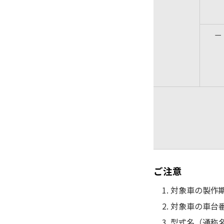
－
ご注意
対象車の製作
対象車の車台
型式名（通称