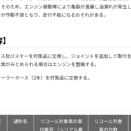
。そのため、エンジン振動等により亀裂が進展し油漏れが発生
ンが作動不良となり、走行不能になるおそれがある。
容】
ース及びステーを対策品に交換し、ジョイントを追加して取付
異常がみとめられる場合はエンジンを整備する。
クーラーホース（2本）を対策品に交換する。
】
式
通称名
リコール対象車の車
リコール対象
台番号 （シリアル番
車の台数