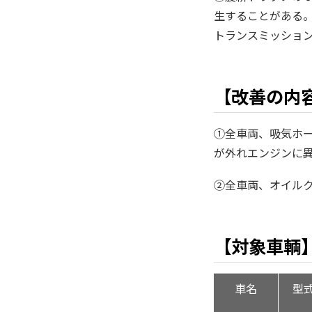
生することがある
トランスミッショ
【改善の内
①全車両、吸気ホ
が外れエンジンに
②全車両、オイル
【対象車輌
車名
型