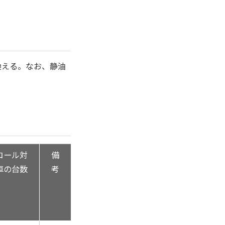
換える。なお、静油
コール対
備
車の台数
考