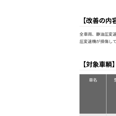
【改善の内
全車両、静油圧変
圧変速機が損傷し
【対象車輌
車名