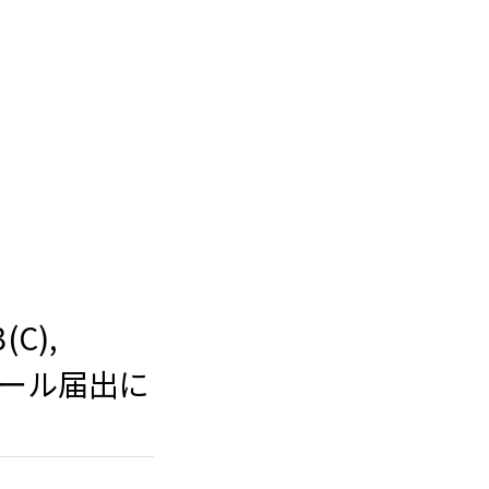
(C),
 のリコール届出に