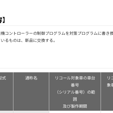
容】
速機コントローラーの制御プログラムを対策プログラムに書き
ているものは、新品に交換する。
】
型式
通称名
リコール対象車の車台
リ
番号
象
（シリアル番号）の範
囲
及び製作期間