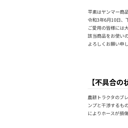
平素はヤンマー商
令和3年6月10日
ご愛用の皆様には
該当商品をお使い
よろしくお願い申
【不具合の
農耕トラクタのブ
ンプと干渉するも
によりホースが損