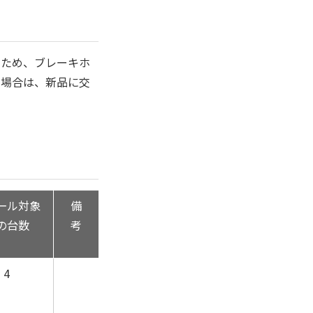
つため、ブレーキホ
る場合は、新品に交
ール対象
備
の台数
考
4