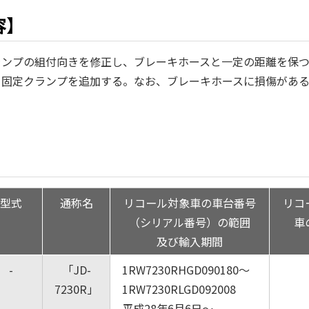
容】
ランプの組付向きを修正し、ブレーキホースと一定の距離を保
る固定クランプを追加する。なお、ブレーキホースに損傷があ
】
型式
通称名
リコール対象車の車台番号
リコ
（シリアル番号）の範囲
車
及び輸入期間
-
「JD-
1RW7230RHGD090180～
7230R」
1RW7230RLGD092008
平成28年6月6日～