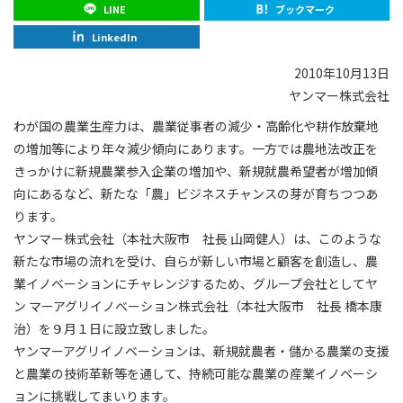
LINE
ブックマーク
LinkedIn
2010年10月13日
ヤンマー株式会社
わが国の農業生産力は、農業従事者の減少・高齢化や耕作放棄地
の増加等により年々減少傾向にあります。一方では農地法改正を
きっかけに新規農業参入企業の増加や、新規就農希望者が増加傾
向にあるなど、新たな「農」ビジネスチャンスの芽が育ちつつあ
ります。
ヤンマー株式会社（本社大阪市 社長 山岡健人）は、このような
新たな市場の流れを受け、自らが新しい市場と顧客を創造し、農
業イノベーションにチャレンジするため、グループ会社としてヤ
ン マーアグリイノベーション株式会社（本社大阪市 社長 橋本康
治）を９月１日に設立致しました。
ヤンマーアグリイノベーションは、新規就農者・儲かる農業の支援
と農業の技術革新等を通して、持続可能な農業の産業イノベーシ
ョンに挑戦してまいります。