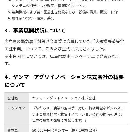
システムの開発および販売、情報提供サービス
農業機械および農・園芸生産施設ならびに設備の賃貸、販売、仲介
農作業の代行、請負、委託
3．事業展開状況について
広島県の緊急雇用対策基金事業に応募していた「大規模野菜経営
実証事業」について、このたび正式に採用されました。
※本件内容については、広島県がホームページ上で発表されま
す。
4．ヤンマーアグリイノベーション株式会社の概要
について
会社名
ヤンマーアグリイノベーション株式会社
ミッション
『私たちは、農業の担い手に対し、持続可能なビジネスモ
デルと農業経営・栽培イノベーション技術の提供を通じ、
世界の農業の発展に貢献します。』
資本金
50,000千円（ヤンマー（株）100%出資）