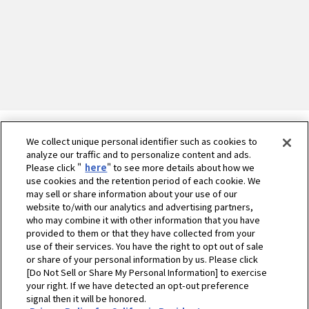
We collect unique personal identifier such as cookies to
analyze our traffic and to personalize content and ads.
Please click "
here
" to see more details about how we
use cookies and the retention period of each cookie. We
may sell or share information about your use of our
website to/with our analytics and advertising partners,
who may combine it with other information that you have
provided to them or that they have collected from your
use of their services. You have the right to opt out of sale
or share of your personal information by us. Please click
ホーム
農業
ニュース
2010年
[Do Not Sell or Share My Personal Information] to exercise
農ソリューションビジネス子会社、ヤンマーアグリイノベーションの本格事
your right. If we have detected an opt-out preference
signal then it will be honored.
業展開について 〜日本の「農」を変革する“農ソリューションビジネス”の拡