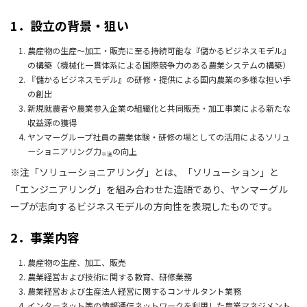
1．設立の背景・狙い
農産物の生産〜加工・販売に至る持続可能な『儲かるビジネスモデル』
の構築（機械化一貫体系による国際競争力のある農業システムの構築）
『儲かるビジネスモデル』の研修・提供による国内農業の多様な担い手
の創出
新規就農者や農業参入企業の組織化と共同販売・加工事業による新たな
収益源の獲得
ヤンマーグループ社員の農業体験・研修の場としての活用によるソリュ
ーショニアリング力
の向上
※注
※注「ソリューショニアリング」とは、「ソリューション」と
「エンジニアリング」を組み合わせた造語であり、ヤンマーグル
ープが志向するビジネスモデルの方向性を表現したものです。
2．事業内容
農産物の生産、加工、販売
農業経営および技術に関する教育、研修業務
農業経営および生産法人経営に関するコンサルタント業務
インターネット等の情報通信ネットワークを利用した農業マネジメント