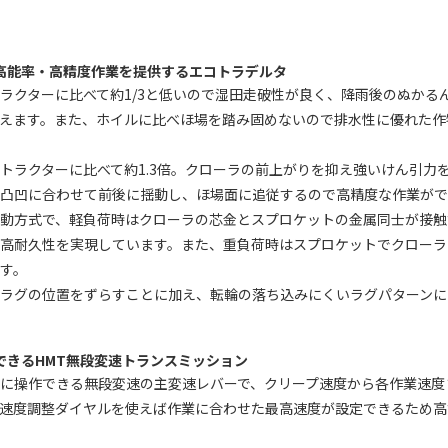
：
高能率・高精度作業を提供するエコトラデルタ
ラクターに比べて約1/3と低いので湿田走破性が良く、降雨後のぬかる
行えます。また、ホイルに比べほ場を踏み固めないので排水性に優れた作
トラクターに比べて約1.3倍。クローラの前上がりを抑え強いけん引力
の凸凹に合わせて前後に揺動し、ほ場面に追従するので高精度な作業がで
駆動方式で、軽負荷時はクローラの芯金とスプロケットの金属同士が接触
え高耐久性を実現しています。また、重負荷時はスプロケットでクローラ
す。
とラグの位置をずらすことに加え、転輪の落ち込みにくいラグパターンに
できるHMT無段変速トランスミッション
に操作できる無段変速の主変速レバーで、クリープ速度から各作業速度
、速度調整ダイヤルを使えば作業に合わせた最高速度が設定できるため高