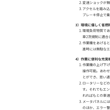
変速ショックが無
アクセルを踏み
ブレーキ停止で乗
3）環境に優しく省燃
環境負荷物質であ
車2次規制に適合
作業機をあげると
進時には無駄な
4）作業に便利な充実
作業機の上げ下
操作可能。あわ
とができ、思い通
ロータリーなどの
す。それでもエ
れればもとの車速
メータパネルには
のほか、エラー