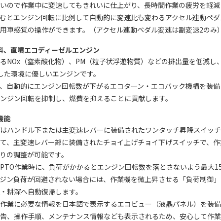
いので作業中に変速してもきれいに仕上がり、長時間作業の疲労を軽減
込むとエンジン回転に比例して自動的に変速比も変わるアクセル連動ペダ
用車感覚の操作ができます。（アクセル連動ペダル変速は副変速2のみ
料、直噴エコディーゼルエンジン
るNOx（窒素酸化物）、PM（粒子状浮遊物質）などの排出量を低減し
した環境に優しいエンジンです。
、自動的にエンジン回転数が下がるエコターン・エコバック機構を装備
エンジン回転を抑制し、燃費を抑えることに貢献します。
機能
げはハンドル下または主変速レバーに装備されたワンタッチ昇降スイッチ
せて、主変速レバー部に装備されたチョイ上げチョイ下げスイッチで、作
りの調整が可能です。
PTO作業時に、負荷がかかるとエンジン回転数を落とさないよう最大1
ンジン負荷が回避されない場合には、作業機を微上昇させる「負荷制御」
・耕深へ自動復帰します。
作業に必要な情報を日本語で表示するエコビュー（液晶パネル）を装備
警告、操作手順、メンテナンス情報なども表示されるため、安心して作業