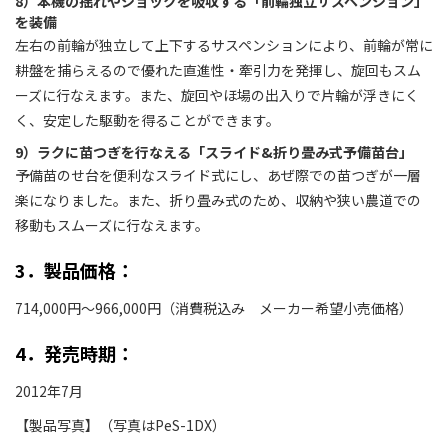
8）本機の揺れやショックを吸収する「前輪独立サスペンション」
を装備
左右の前輪が独立して上下するサスペンションにより、前輪が常に
耕盤を捕らえるので優れた直進性・牽引力を発揮し、旋回もスム
ーズに行なえます。また、旋回やほ場の出入りで片輪が浮きにく
く、安定した駆動を得ることができます。
9）ラクに苗つぎを行なえる「スライド&折り畳み式予備苗台」
予備苗のせ台を便利なスライド式にし、あぜ際での苗つぎが一層
楽になりました。また、折り畳み式のため、収納や狭い農道での
移動もスムーズに行なえます。
3．製品価格：
714,000円〜966,000円（消費税込み メーカー希望小売価格）
4．発売時期：
2012年7月
【製品写真】（写真はPeS-1DX）