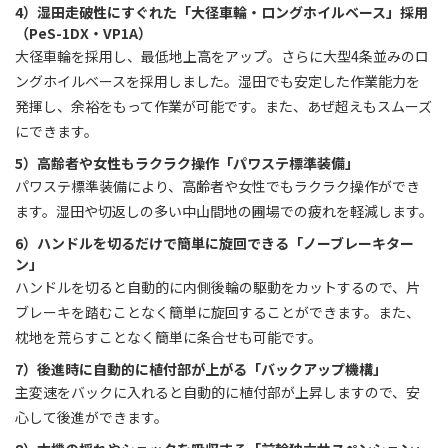
4）湿田走破性にすぐれた「大径車輪・ロングホイルベース」採用
（PeS-1DX・VP1A）
大径車輪を採用し、最低地上高をアップ。さらに大型4条並みのロ
ングホイルベースを採用しました。湿田でも安定した作業能力を
発揮し、余裕をもって作業が可能です。また、あぜ超えもスムーズ
にできます。
5）高齢者や女性もラクラク操作「パワステ標準装備」
パワステ標準装備により、高齢者や女性でもラクラク操作ができ
ます。湿田や切返しの多い中山間地の圃場での疲れを軽減します。
6）ハンドルを切るだけで簡単に旋回できる「ノーブレーキター
ン」
ハンドルを切ると自動的に内側後輪の駆動をカットするので、片
ブレーキを踏むことなく簡単に旋回することができます。また、
枕地を荒らすことなく簡単に条合せも可能です。
7）後進時に自動的に植付部が上がる「バックアップ機構」
主変速をバックに入れると自動的に植付部が上昇しますので、安
心して後進ができます。