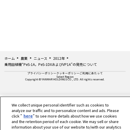
ホーム
農業
ニュース
2012年
乗用田植機“PeS-1A，PeS-1DXおよびVP1A”の発売について
プライバシーポリシー
クッキーポリシー
ご利用にあたって
Select Region
Copyright © YANMAR HOLDINGS CO., LTD. All rights reserved.
We collect unique personal identifier such as cookies to
analyze our traffic and to personalize content and ads. Please
click "
here
" to see more details about how we use cookies
and the retention period of each cookie. We may sell or share
information about your use of our website to/with our analytics