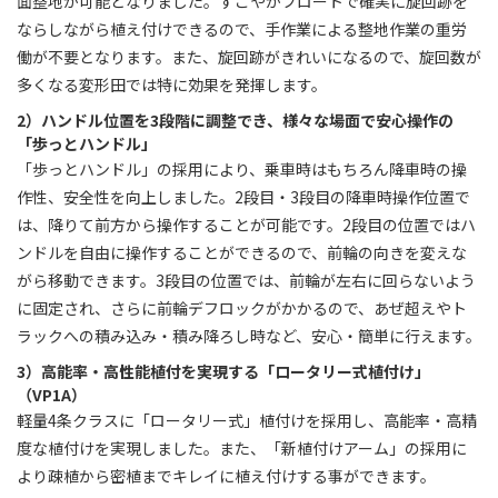
面整地が可能となりました。すこやかフロートで確実に旋回跡を
ならしながら植え付けできるので、手作業による整地作業の重労
働が不要となります。また、旋回跡がきれいになるので、旋回数が
多くなる変形田では特に効果を発揮します。
2）ハンドル位置を3段階に調整でき、様々な場面で安心操作の
「歩っとハンドル」
「歩っとハンドル」の採用により、乗車時はもちろん降車時の操
作性、安全性を向上しました。2段目・3段目の降車時操作位置で
は、降りて前方から操作することが可能です。2段目の位置ではハ
ンドルを自由に操作することができるので、前輪の向きを変えな
がら移動できます。3段目の位置では、前輪が左右に回らないよう
に固定され、さらに前輪デフロックがかかるので、あぜ超えやト
ラックへの積み込み・積み降ろし時など、安心・簡単に行えます。
3）高能率・高性能植付を実現する「ロータリー式植付け」
（VP1A）
軽量4条クラスに「ロータリー式」植付けを採用し、高能率・高精
度な植付けを実現しました。また、「新植付けアーム」の採用に
より疎植から密植までキレイに植え付けする事ができます。