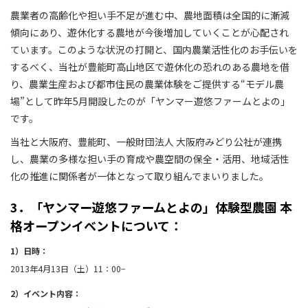
農業者の高齢化や担い手不足が進む中、農地面積は全国的に漸減
傾向にあり、遊休化する農地が今後増加していくことが心配され
ています。このような状況の打開と、国内農業活性化のお手伝いを
するべく、当社が豊能町高山地区で遊休化の恐れのある農地を借
り、農業生産および都市住民の農業体験をご提供する“モデル農
場”として昨年5月開設したのが「ヤンマー遊悠ファームとよの」
です。
当社と大阪府、豊能町、一般財団法人 大阪府みどり公社が連携
し、農業の多様な担い手の育成や農空間の保全・活用、地域活性
化の推進に関係者が一体となって取り組んでまいりました。
3．「ヤンマー遊悠ファームとよの」体験型農園 本
格オープンイベントについて：
1）日時：
2013年4月13日（土）11：00−
2）イベント内容：