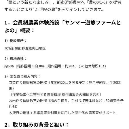
「農という新たな楽しみ」、都市近郊農村へ「農の未来」を提供
することにより“21世紀の農”をデザインしていきます。
1．会員制農業体験施設「ヤンマー遊悠ファームと
よの」概要：
1）開設場所：
大阪府豊能郡豊能町山地区
2）農地面積：
約60a（稲作圃場：約30a、畑作圃場：約20a、その他休憩所10a）
3）主な取り組み内容：
野菜作り体験教室の開催（年間約20回を開催予定：完全予約制、全20区
画）
（作業効率化に寄与する農業機械 操作講習会の開催を含む）
お米作り体験教室の開催（稲の手植え、手刈り収穫体験など：50組完全予
約制）
大阪府の推進する準農家※制度を活用した次世代の農家育成サポート
2．取り組みの背景と狙い：