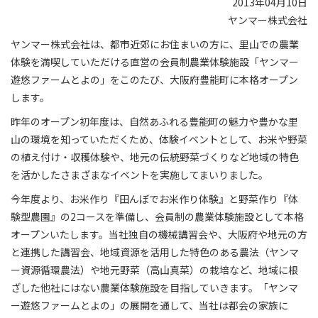
2013年04月10日
ヤンマー株式会社
ヤンマー株式会社は、都市近郊にお住まいの方に、里山での農業
体験を満喫していただける直営の会員制農業体験施設「ヤンマー
遊悠ファームとよの」をこのたび、大阪府豊能町に本格オープン
します。
昨年のオープン初年度は、自然あふれる豊能町の魅力や豊かな里
山の環境を知っていただくため、体験イベントとして、お米や野菜
の植え付け・収穫体験や、地元の伝統野菜づくりなど地域の特色
を活かしたさまざまなイベントを実施してまいりました。
今年度より、お米作り『田んぼでお米作り体験』と野菜作り『体
験型農園』の2コースを準備し、会員制の農業体験施設として本格
オープンいたします。当社独自の機械講習会や、大阪府や地元の方
と連携した講習会、地域資源を活用した特色のある農法（ヤンマ
ー資源循環農法）や地元野菜（高山真菜）の栽培など、地域に根
ざした他社にはない農業体験施設を目指していきます。「ヤンマ
ー遊悠ファームとよの」の展開を通して、当社は都会の家族に