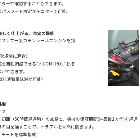
ニターで確認することもできます。
つパスワード設定がモニターで可能。
美しく仕上がる、充実の機能
なヤンマー製コモンレールエンジンを搭
3次規制に適合）
自動調整できる“e-CONTROL”を搭
業ができます。
燃料消費量低減が可能）
体制
ック
初回（50時間経過時）の点検と、機械の保証期間(納品後1ヵ年)を経
ロの目を通すことで、トラブルを未然に防ぎます。
リモートを標準搭載