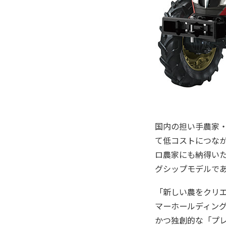
国内の担い手農家
て低コストにつな
ロ農家にも納得いただ
グシップモデルであ
「新しい農をクリ
マーホールディン
かつ独創的な「プ