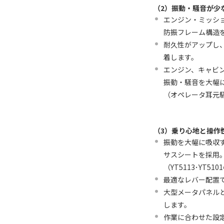
（2）振動・騒音が少
エンジン・ミッシ
防振フレーム構造
耐久性がアップし
着します。
エンジン、キャビ
振動・騒音を大幅
（オペレータ耳元騒音
（3）乗り心地と操作
振動を大幅に吸収
サスシートを採用
（YT5113･YT5
最適なレバー配置
大型メータパネル
します。
作業に合わせた設