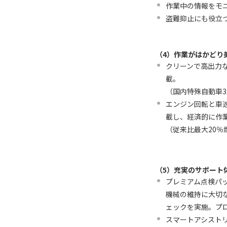
作業中の情報をモ
盗難抑止にも役立
（4）作業がはかどり
クリーンで高出力
載。
（国内特殊自動車
エンジン回転と車速を
載し、経済的に作
（従来比最大20％
（5）充実のサポート
プレミアム点検パ
機械の維持に大切な
ェックを実施。プ
スマートアシスト