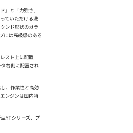
ッド」と「力強さ」
もっていただける洗
ラウンド形状のガラ
ップには高級感のある
ムレスト上に配置
ータ右側に配置され
化し、作業性と高効
ルエンジンは国内特
型YTシリーズ、プ