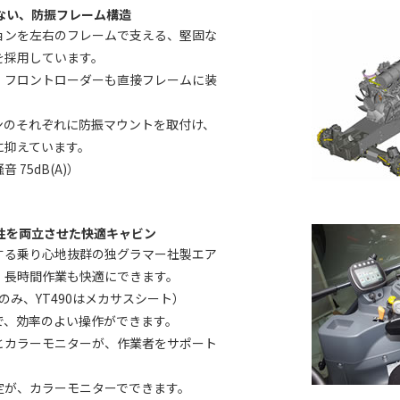
ない、防振フレーム構造
ョンを左右のフレームで支える、堅固な
を採用しています。
、フロントローダーも直接フレームに装
ンのそれぞれに防振マウントを取付け、
に抑えています。
 75dB(A)）
性を両立させた快適キャビン
する乗り心地抜群の独グラマー社製エア
。長時間作業も快適にできます。
101のみ、YT490はメカサスシート）
で、効率のよい操作ができます。
とカラーモニターが、作業者をサポート
定が、カラーモニターでできます。