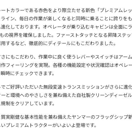
レートカラーである赤色をより際立たせる新色「プレミアムレ
ィライン、毎日の作業が楽しくなると同時に乗ることに誇りを
へ進化しております。オペレータが乗り込むキャビンは全面に
度もの視界を確保しました。ファーストタッチとなる昇降ステ
採用するなど、徹底的にディテールにもこだわりました。
すさにもこだわり、作業中に良く使うレバーやスイッチはアー
操作フィーリングを実現。各種の機能設定や状況確認はオペレ
で瞬時にチェックできます。
ルでご好評いただいた無段変速トランスミッションがさらに進
ワーと環境へのやさしさを兼ね備えた自社製クリーンディーゼ
ス規制をクリアしています。
と質実剛健な基本性能を兼ね備えたヤンマーのフラッグシップ新
しいプレミアムトラクターがいよいよ登場です。