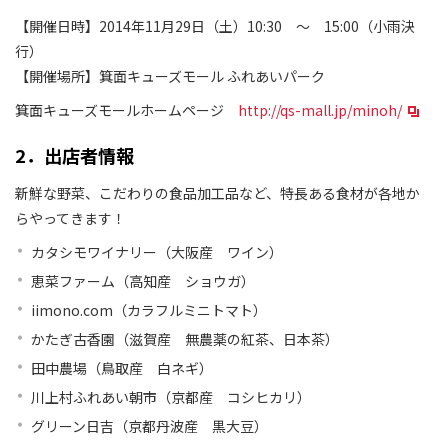
【開催日時】2014年11月29日（土）10:30 ～ 15:00（小雨決
行）
【開催場所】箕面キューズモール ふれあいパーク
箕面キューズモールホームページ
http://qs-mall.jp/minoh/
2．出店者情報
新鮮な野菜、こだわりの食品加工品など、特長ある食材が各地か
らやってきます！
カタシモワイナリー（大阪産 ワイン）
恵菜ファーム（高知産 ショウガ）
iimono.com（カラフルミニトマト）
かたぎ古香園（滋賀産 無農薬の紅茶、日本茶）
田中農場（鳥取産 白ネギ）
川上村ふれあい朝市（京都産 コシヒカリ）
グリーン日吉（京都丹波産 黒大豆）