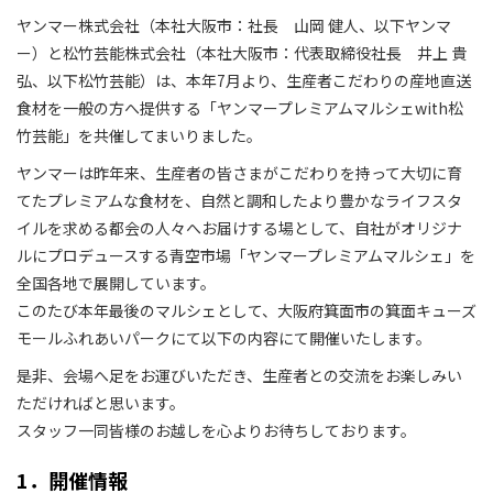
ヤンマー株式会社（本社大阪市：社長 山岡 健人、以下ヤンマ
ー）と松竹芸能株式会社（本社大阪市：代表取締役社長 井上 貴
弘、以下松竹芸能）は、本年7月より、生産者こだわりの産地直送
食材を一般の方へ提供する「ヤンマープレミアムマルシェwith松
竹芸能」を共催してまいりました。
ヤンマーは昨年来、生産者の皆さまがこだわりを持って大切に育
てたプレミアムな食材を、自然と調和したより豊かなライフスタ
イルを求める都会の人々へお届けする場として、自社がオリジナ
ルにプロデュースする青空市場「ヤンマープレミアムマルシェ」を
全国各地で展開しています。
このたび本年最後のマルシェとして、大阪府箕面市の箕面キューズ
モールふれあいパークにて以下の内容にて開催いたします。
是非、会場へ足をお運びいただき、生産者との交流をお楽しみい
ただければと思います。
スタッフ一同皆様のお越しを心よりお待ちしております。
1．開催情報