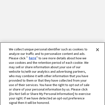
We collect unique personal identifier such as cookies to
analyze our traffic and to personalize content and ads.
Please click "
here
" to see more details about how we
use cookies and the retention period of each cookie. We
may sell or share information about your use of our
website to/with our analytics and advertising partners,
who may combine it with other information that you have
provided to them or that they have collected from your
use of their services. You have the right to opt out of sale
or share of your personal information by us. Please click
[Do Not Sell or Share My Personal Information] to exercise
your right. If we have detected an opt-out preference
ホーム
農業
ニュース
2015年
signal then it will be honored.