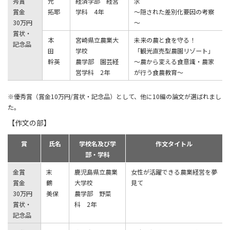
秀賞
元
経済学部 経営
求
賞金
拓耶
学科 4年
～隠された差別化要因の考察
30万円
～
賞状・
本
宮崎県立農業大
未来の農と食を守る！
記念品
田
学校
「観光直売型農園リゾート」
幹英
農学部 園芸経
～農から変える食意識・農家
営学科 2年
が行う食農教育～
※優秀賞（賞金10万円/賞状・記念品）として、他に10編の論文が選ばれまし
た。
【作文の部】
賞
氏名
学校名及び学
作文タイトル
部・学科
金賞
末
鹿児島県立農業
女性が活躍できる農業経営を夢
賞金
鶴
大学校
見て
30万円
美保
農学部 野菜
賞状・
科 2年
記念品