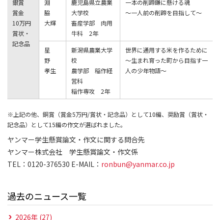
銀賞
淵
鹿児島県立農業
一本の削蹄鎌に懸ける魂
賞金
脇
大学校
～一人前の削蹄を目指して～
10万円
大輝
畜産学部 肉用
賞状・
牛科 2年
記念品
星
新潟県農業大学
世界に通用する米を作るために
野
校
～生まれ育った町から目指す一
孝生
農学部 稲作経
人の少年物語～
営科
稲作専攻 2年
※上記の他、銅賞（賞金5万円/賞状・記念品）として10編、奨励賞（賞状・
記念品）として15編の作文が選ばれました。
ヤンマー学生懸賞論文・作文に関する問合先
ヤンマー株式会社 学生懸賞論文・作文係
TEL：0120-376530 E-MAIL：
ronbun@yanmar.co.jp
過去のニュース一覧
2026年 (27)