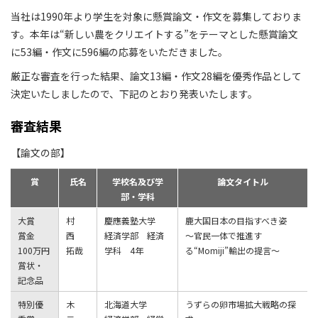
当社は1990年より学生を対象に懸賞論文・作文を募集しておりま
す。本年は“新しい農をクリエイトする”をテーマとした懸賞論文
に53編・作文に596編の応募をいただきました。
厳正な審査を行った結果、論文13編・作文28編を優秀作品として
決定いたしましたので、下記のとおり発表いたします。
審査結果
【論文の部】
賞
氏名
学校名及び学
論文タイトル
部・学科
大賞
村
慶應義塾大学
鹿大国日本の目指すべき姿
賞金
西
経済学部 経済
～官民一体で推進す
100万円
拓哉
学科 4年
る“Momiji”輸出の提言～
賞状・
記念品
特別優
木
北海道大学
うずらの卵市場拡大戦略の探