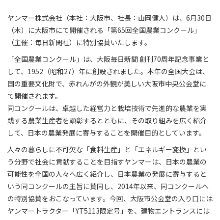
ヤンマー株式会社（本社：大阪市、社長：山岡健人）は、6月30日
（木）に大阪市にて開催される「第65回全国農業コンクール」
（主催：毎日新聞社）に特別協賛いたします。
「全国農業コンクール」は、大阪毎日新聞 創刊70周年記念事業と
して、1952（昭和27）年に創設されました。本年の全国大会は、
国の重要文化財で、赤れんがの外観が美しい大阪市中央公会堂に
て開催されます。
同コンクールは、卓越した経営力と栽培技術で先進的な農業を実
践する農業生産者を顕彰するとともに、その取り組みを広く紹介
して、日本の農業発展に寄与することを開催目的としています。
人々の暮らしに不可欠な「食料生産」と「エネルギー変換」とい
う分野で社会に貢献することを目指すヤンマーは、日本の農業の
可能性を全国の人々へ広く紹介し、日本農業の発展に寄与すると
いう同コンクールの主旨に賛同し、2014年以来、同コンクールへ
の特別協賛をおこなっています。今回、大阪市公会堂の入り口には
ヤンマートラクター「YT5113限定号」を、建物エントランスには