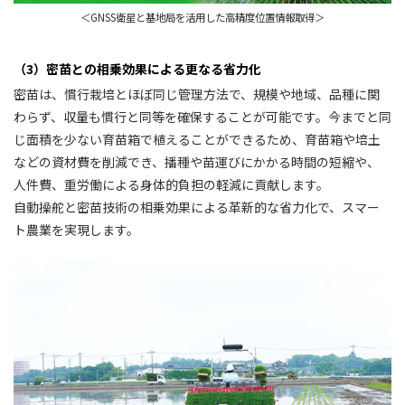
＜GNSS衛星と基地局を活用した高精度位置情報取得＞
（3）密苗との相乗効果による更なる省力化
密苗は、慣行栽培とほぼ同じ管理方法で、規模や地域、品種に関
わらず、収量も慣行と同等を確保することが可能です。今までと同
じ面積を少ない育苗箱で植えることができるため、育苗箱や培土
などの資材費を削減でき、播種や苗運びにかかる時間の短縮や、
人件費、重労働による身体的負担の軽減に貢献します。
自動操舵と密苗技術の相乗効果による革新的な省力化で、スマー
ト農業を実現します。