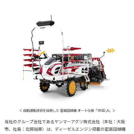
＜ 自動運転技術を採用した 密苗田植機 オート仕様「YR8D,A」＞
当社のグループ会社であるヤンマーアグリ株式会社（本社：大阪
市、社長：北岡裕章）は、ディーゼルエンジン搭載の密苗田植機