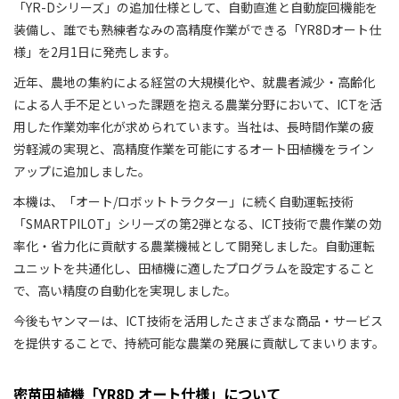
「YR-Dシリーズ」の追加仕様として、自動直進と自動旋回機能を
装備し、誰でも熟練者なみの高精度作業ができる「YR8Dオート仕
様」を2月1日に発売します。
近年、農地の集約による経営の大規模化や、就農者減少・高齢化
による人手不足といった課題を抱える農業分野において、ICTを活
用した作業効率化が求められています。当社は、長時間作業の疲
労軽減の実現と、高精度作業を可能にするオート田植機をライン
アップに追加しました。
本機は、「オート/ロボットトラクター」に続く自動運転技術
「SMARTPILOT」シリーズの第2弾となる、ICT技術で農作業の効
率化・省力化に貢献する農業機械として開発しました。自動運転
ユニットを共通化し、田植機に適したプログラムを設定すること
で、高い精度の自動化を実現しました。
今後もヤンマーは、ICT技術を活用したさまざまな商品・サービス
を提供することで、持続可能な農業の発展に貢献してまいります。
密苗田植機「YR8D オート仕様」について