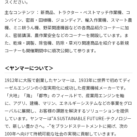
スください。
主なコンテンツ ： 新商品、トラクター・ベストマッチ作業機、コ
ンバイン、密苗・田植機、ジョンディア、輸入作業機、スマート農
機、ミニ耕うん機、野菜関連機器などの各商品紹介コーナーに加
え、密苗講演、農作業安全などのコーナーを開設しています。ま
た、乾燥・調製、除雪機、防除・草刈り関連商品を紹介する新規
コーナーも開催期間中に順次公開して参ります。
＜ヤンマーについて＞
1912年に大阪で創業したヤンマーは、1933年に世界で初めてディ
ーゼルエンジンの小型実用化に成功した産業機械メーカーです。
「大地」「海」「都市」のフィールドで、産業用エンジンを軸
に、アグリ、建機、マリン、エネルギーシステムなどの事業をグロ
ーバルに展開し、お客様の課題を解決するソリューションを提供
しています。ヤンマーは“A SUSTAINABLE FUTURE-テクノロジー
で、新しい豊かさへ。-”をブランドステートメントに掲げ、次の
100年へ向けて持続可能な社会の実現に貢献していきます。