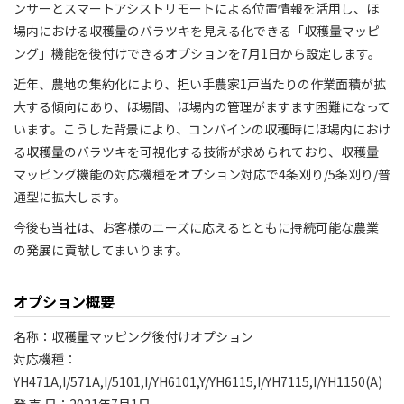
ンサーとスマートアシストリモートによる位置情報を活用し、ほ
場内における収穫量のバラツキを見える化できる「収穫量マッピ
ング」機能を後付けできるオプションを7月1日から設定します。
近年、農地の集約化により、担い手農家1戸当たりの作業面積が拡
大する傾向にあり、ほ場間、ほ場内の管理がますます困難になって
います。こうした背景により、コンバインの収穫時にほ場内におけ
る収穫量のバラツキを可視化する技術が求められており、収穫量
マッピング機能の対応機種をオプション対応で4条刈り/5条刈り/普
通型に拡大します。
今後も当社は、お客様のニーズに応えるとともに持続可能な農業
の発展に貢献してまいります。
オプション概要
名称：収穫量マッピング後付けオプション
対応機種：
YH471A,I/571A,I/5101,I/YH6101,Y/YH6115,I/YH7115,I/YH1150(A)