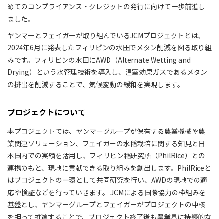
めてのコンプライアンス・クレジットの発行に向けて一歩前進し
ました。
ヤンマーとフェイガーが取り組んでいるJCMプロジェクトとは、
2024年6月に発表したフィリピンの水田でメタン削減を図る取り組
みです。フィリピンの水田にAWD（Alternate Wetting and
Drying）という水管理技術を導入し、温室効果ガスであるメタン
の排出を削減することで、気候変動の緩和を実現します。
プロジェクトについて
本プロジェクトでは、ヤンマーグループが保有する農業機械や農
業関連ソリューション、フェイガーの水稲栽培に関する知見と日
本国内での実績を活用し、フィリピン稲研究所（PhilRice）との
連携のもと、現地に貢献できる取り組みを創出します。PhilRiceと
はプロジェクトの一環として共同研究を行い、AWDの現地での適
応や検証などを行っていきます。 JCMによる国際協力の枠組みを
基盤とし、ヤンマーグループとフェイガーがプロジェクトの中核
を担って推進することで、プロジェクト終了後も農業界に持続的な