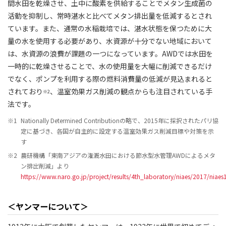
間水田を乾燥させ、土中に酸素を供給することでメタン生成菌の
活動を抑制し、常時湛水と比べてメタン排出量を低減するとされ
ています。また、通常の水稲栽培では、湛水状態を保つために大
量の水を使用する必要があり、水資源が十分でない地域において
は、水資源の浪費が課題の一つになっています。AWDでは水田を
一時的に乾燥させることで、水の使用量を大幅に削減できるだけ
でなく、ポンプを利用する際の燃料消費量の低減が見込まれると
されており
、温室効果ガス削減の観点からも注目されている手
※2
法です。
※1
Nationally Determined Contributionの略で、2015年に採択されたパリ協
定に基づき、各国が自主的に設定する温室効果ガス削減目標や対策を示
す
※2
農研機構「東南アジアの潅漑水田における節水型水管理AWDによるメタ
ン排出削減」より
https://www.naro.go.jp/project/results/4th_laboratory/niaes/2017/niaes
＜ヤンマーについて＞