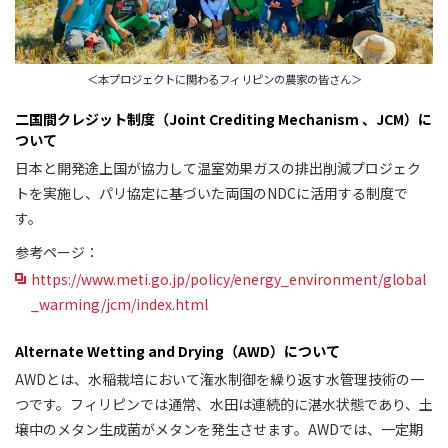
＜本プロジェクトに関わるフィリピンの農家の皆さん＞
二国間クレジット制度（Joint Crediting Mechanism 、JCM）に
ついて
日本と開発途上国が協力して温室効果ガスの排出削減プロジェク
トを実施し、パリ協定に基づいた両国のNDCに活用する制度で
す。
参考ページ：
https://www.meti.go.jp/policy/energy_environment/global
_warming/jcm/index.html
Alternate Wetting and Drying（AWD）について
AWDとは、水稲栽培において潅水制御を繰り返す水管理技術の一
つです。フィリピンでは通常、水田は連続的に湛水状態であり、土
壌中のメタン生成菌がメタンを発生させます。AWDでは、一定期