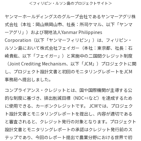
＜フィリピン・ルソン島のプロジェクトサイト＞
ヤンマーホールディングスのグループ会社であるヤンマーアグリ株
式会社（本社：岡山県岡山市、社長：所司ケマル、以下「ヤンマ
ーアグリ」）および現地法人Yanmar Philippines
Corporation（以下「ヤンマーフィリピン」）は、フィリピン・
ルソン島において株式会社フェイガー（本社：東京都、社長：石
崎貴紘、以下「フェイガー」）と実施中の二国間クレジット制度
（Joint Crediting Mechanism、以下「JCM」）プロジェクトに関
し、プロジェクト設計文書と初回のモニタリングレポートをJCM
事務局へ提出しました。
コンプライアンス・クレジットとは、国や国際機関が主導する公
的な制度に基づき、排出削減目標（NDC
など）を達成するため
※1
に使用できる、カーボンクレジットです。 JCMでは、プロジェク
ト設計文書とモニタリングレポートを提出し、内容が適切である
と審査されると、クレジット発行の対象となります。プロジェクト
設計文書とモニタリングレポートの承認はクレジット発行前のス
テップであり、今回のレポート提出で農業分野における世界で初