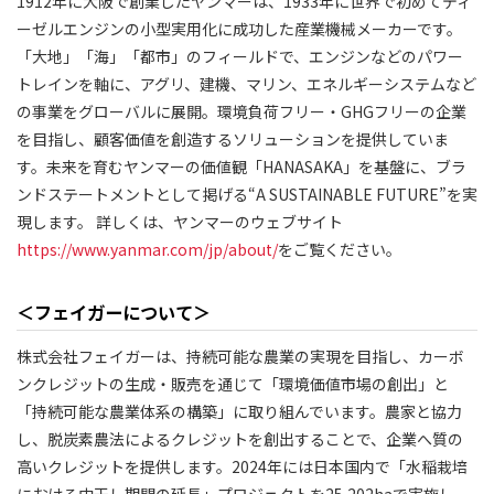
1912年に大阪で創業したヤンマーは、1933年に世界で初めてディ
ーゼルエンジンの小型実用化に成功した産業機械メーカーです。
「大地」「海」「都市」のフィールドで、エンジンなどのパワー
トレインを軸に、アグリ、建機、マリン、エネルギーシステムなど
の事業をグローバルに展開。環境負荷フリー・GHGフリーの企業
を目指し、顧客価値を創造するソリューションを提供していま
す。未来を育むヤンマーの価値観「HANASAKA」を基盤に、ブラ
ンドステートメントとして掲げる“A SUSTAINABLE FUTURE”を実
現します。 詳しくは、ヤンマーのウェブサイト
https://www.yanmar.com/jp/about/
をご覧ください。
＜フェイガーについて＞
株式会社フェイガーは、持続可能な農業の実現を目指し、カーボ
ンクレジットの生成・販売を通じて「環境価値市場の創出」と
「持続可能な農業体系の構築」に取り組んでいます。農家と協力
し、脱炭素農法によるクレジットを創出することで、企業へ質の
高いクレジットを提供します。2024年には日本国内で「水稲栽培
における中干し期間の延長」プロジェクトを25,202haで実施し、