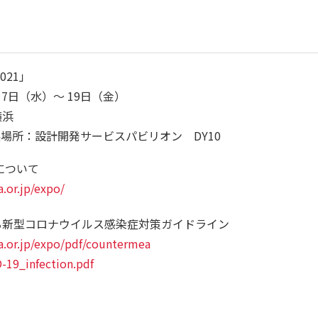
2021」
17日（水）～ 19日（金）
横浜
場所：設計開発サービスパビリオン DY10
1」について
a.or.jp/expo/
る新型コロナウイルス感染症対策ガイドライン
a.or.jp/expo/pdf/countermea
-19_infection.pdf