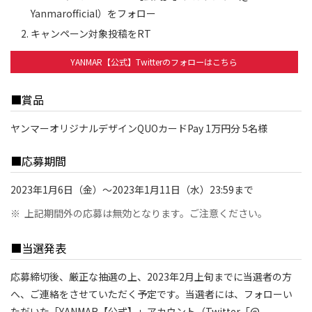
Yanmarofficial）をフォロー
キャンペーン対象投稿をRT
YANMAR【公式】Twitterのフォローはこちら
■賞品
ヤンマーオリジナルデザインQUOカードPay 1万円分 5名様
■応募期間
2023年1月6日（金）～2023年1月11日（水）23:59まで
※
上記期間外の応募は無効となります。ご注意ください。
■当選発表
応募締切後、厳正な抽選の上、2023年2月上旬までに当選者の方
へ、ご連絡をさせていただく予定です。当選者には、フォローい
ただいた「YANMAR【公式】」アカウント（Twitter「@