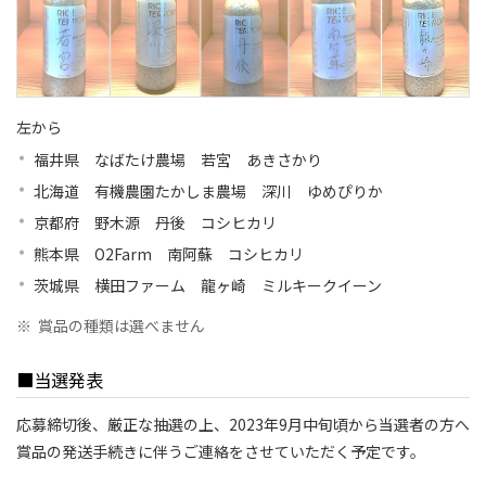
左から
福井県 なばたけ農場 若宮 あきさかり
北海道 有機農園たかしま農場 深川 ゆめぴりか
京都府 野木源 丹後 コシヒカリ
熊本県 O2Farm 南阿蘇 コシヒカリ
茨城県 横田ファーム 龍ヶ崎 ミルキークイーン
※
賞品の種類は選べません
■当選発表
応募締切後、厳正な抽選の上、2023年9月中旬頃から当選者の方へ
賞品の発送手続きに伴うご連絡をさせていただく予定です。