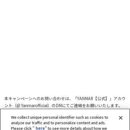
本キャンペーンへのお問い合わせは、「YANMAR【公式】」アカウ
ント（@ Yanmarofficial）のDMにてご連絡をお願いいたします。
お問い合わせに対するご返答には2～3日お時間がかかる場合がご
We collect unique personal identifier such as cookies to
ざいますので、あらかじめご了承ください。
analyze our traffic and to personalize content and ads.
対応時間：平日10:00-17:00（土日祝日を除く）
Please click "
here
" to see more details about how we