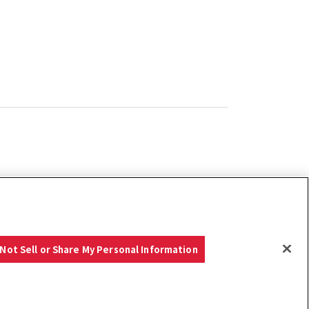
Not Sell or Share My Personal Information
ーポリシー
クッキーポリシー
ご利用にあたって
Select Region