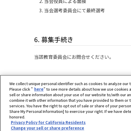
当会役員による面接
当会選考委員会にて最終選考
6. 募集手続き
当該教育委員会にお問合せください。
We collect unique personal identifier such as cookies to analyze our t
Please click "
here
" to see more details about how we use cookies a
sell or share information about your use of our website to/with our a
combine it with other information that you have provided to them or t
ホーム
公益財団法人山岡育英会
財団の紹介
services. You have the right to opt out of sale or share of your person
Share My Personal Information] to exercise your right. If we have dete
honored.
Copyright © YANMAR HOLDINGS CO., LTD. All rights reserv
Privacy Policy for California Residents
Change your sell or share preference