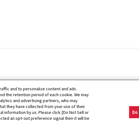
raffic and to personalize content and ads.
nd the retention period of each cookie. We may
nalytics and advertising partners, who may
hat they have collected from your use of their
高校生奨学生募集のご案内
al information by us. Please click [Do Not Sell or
Do 
cted an opt-out preference signal then it will be
ed.
プライバシ