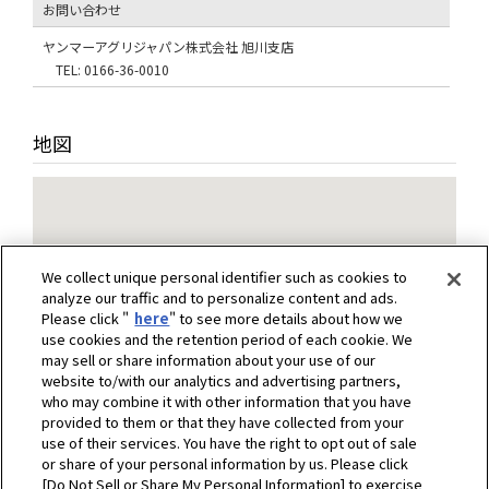
お問い合わせ
ヤンマーアグリジャパン株式会社 旭川支店
TEL: 0166-36-0010
地図
We collect unique personal identifier such as cookies to
analyze our traffic and to personalize content and ads.
Please click "
here
" to see more details about how we
use cookies and the retention period of each cookie. We
may sell or share information about your use of our
website to/with our analytics and advertising partners,
who may combine it with other information that you have
provided to them or that they have collected from your
use of their services. You have the right to opt out of sale
or share of your personal information by us. Please click
[Do Not Sell or Share My Personal Information] to exercise