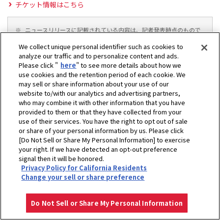
チケット情報はこちら
※
ニュースリリースに記載されている内容は、記者発表時点のもので
す。最新の情報とは内容が異なっている場合がありますのでご了承
We collect unique personal identifier such as cookies to
願います。
analyze our traffic and to personalize content and ads.
Please click "
here
" to see more details about how we
use cookies and the retention period of each cookie. We
may sell or share information about your use of our
website to/with our analytics and advertising partners,
who may combine it with other information that you have
provided to them or that they have collected from your
use of their services. You have the right to opt out of sale
or share of your personal information by us. Please click
[Do Not Sell or Share My Personal Information] to exercise
ホーム
企業情報
スポーツ協賛活動
ゴルフ
your right. If we have detected an opt-out preference
ヤンマーハナサカ レディースゴルフトーナメント
NEWS
2026年
signal then it will be honored.
Privacy Policy for California Residents
チケット販売を開始しました。
Change your sell or share preference
プライバシーポリシー
クッキーポリシー
ご利用にあたって
Select Region
Copyright © YANMAR HOLDINGS CO., LTD. All rights reserved.
Do Not Sell or Share My Personal Information