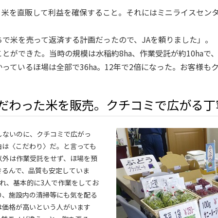
、米を直販して利益を確保すること。それにはミニライスセン
ちで米を売って返済する計画だったので、JAを頼りました」。
ができた。当時の規模は水稲約8ha、作業受託が約10haで、
っているほ場は全部で36ha。12年で2倍になった。お客様も
だわった米を販売。クチコミで広がる丁
しないのに、クチコミで広がっ
由は〈こだわり〉だ。と言っても
以外は作業受託をせず、ほ場を預
きるんで、品質も安定していま
れ、基本的に3人で作業をしてお
り、施設内の清掃等にも気を配る
は価格が高いという人がいます