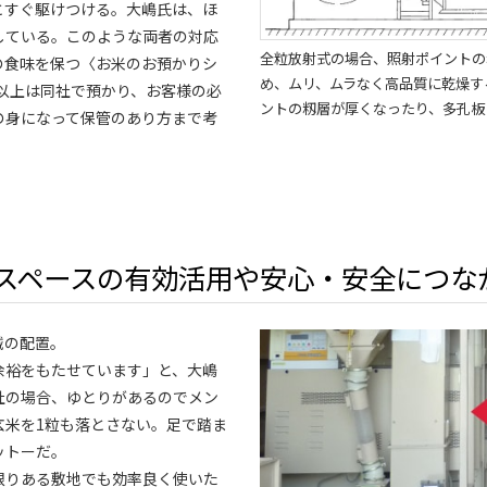
とすぐ駆けつける。大嶋氏は、ほ
している。このような両者の対応
全粒放射式の場合、照射ポイントの
の食味を保つ〈お米のお預かりシ
め、ムリ、ムラなく高品質に乾燥す
g以上は同社で預かり、お客様の必
ントの籾層が厚くなったり、多孔板
の身になって保管のあり方まで考
スペースの有効活用や安心・安全につな
械の配置。
余裕をもたせています」と、大嶋
社の場合、ゆとりがあるのでメン
玄米を1粒も落とさない。足で踏ま
ットーだ。
限りある敷地でも効率良く使いた