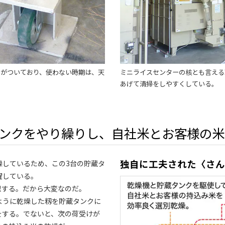
）がついており、使わない時期は、天
ミニライスセンターの核とも言える
。
あげて清掃をしやすくしている。
タンクをやり繰りし、自社米とお客様の
独自に工夫された〈さ
燥しているため、この3台の貯蔵タ
躍している。
処理する。だから大変なのだ。
ように乾燥した籾を貯蔵タンクに
をする。でないと、次の荷受けが