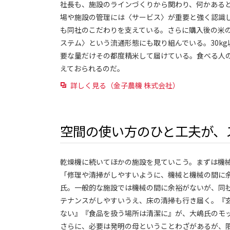
社長も、施設のラインづくりから関わり、何かある
場や施設の管理には〈サービス〉が重要と強く認識
も同社のこだわりを支えている。さらに購入後の米
ステム〉という流通形態にも取り組んでいる。30k
要な量だけその都度精米して届けている。食べる人
えておられるのだ。
詳しく見る（金子農機 株式会社）
空間の使い方のひと工夫が、
乾燥機に続いてほかの施設を見ていこう。まずは機
「修理や清掃がしやすいように、機械と機械の間に
氏。一般的な施設では機械の間に余裕がないが、同
テナンスがしやすいうえ、床の清掃も行き届く。『
ない』『食品を扱う場所は清潔に』が、大嶋氏のモ
さらに、必要は発明の母ということわざがあるが、