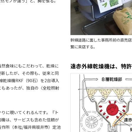
全然モノが違う」と、胸を張る。
幹線道路に面した事務所前の直売店
繁に来店する。
遠赤外線乾燥機は、特
当然食味にもこだわって、乾燥に
更新したが、その際も、従来と同
乾燥機RKF（90石）を2台導入
ともあったが、独自の〈全粒照射
かりに覗いてくれるんです。『ト
農機は、サービスも含めた信頼が
作所（本社/福井県坂井市）定池