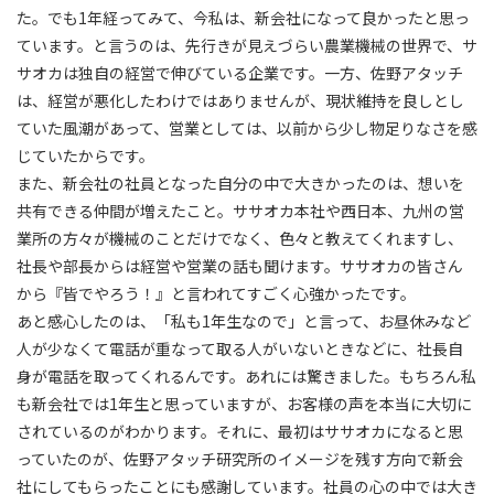
た。でも1年経ってみて、今私は、新会社になって良かったと思っ
ています。と言うのは、先行きが見えづらい農業機械の世界で、サ
サオカは独自の経営で伸びている企業です。一方、佐野アタッチ
は、経営が悪化したわけではありませんが、現状維持を良しとし
ていた風潮があって、営業としては、以前から少し物足りなさを感
じていたからです。
また、新会社の社員となった自分の中で大きかったのは、想いを
共有できる仲間が増えたこと。ササオカ本社や西日本、九州の営
業所の方々が機械のことだけでなく、色々と教えてくれますし、
社長や部長からは経営や営業の話も聞けます。ササオカの皆さん
から『皆でやろう！』と言われてすごく心強かったです。
あと感心したのは、「私も1年生なので」と言って、お昼休みなど
人が少なくて電話が重なって取る人がいないときなどに、社長自
身が電話を取ってくれるんです。あれには驚きました。もちろん私
も新会社では1年生と思っていますが、お客様の声を本当に大切に
されているのがわかります。それに、最初はササオカになると思
っていたのが、佐野アタッチ研究所のイメージを残す方向で新会
社にしてもらったことにも感謝しています。社員の心の中では大き