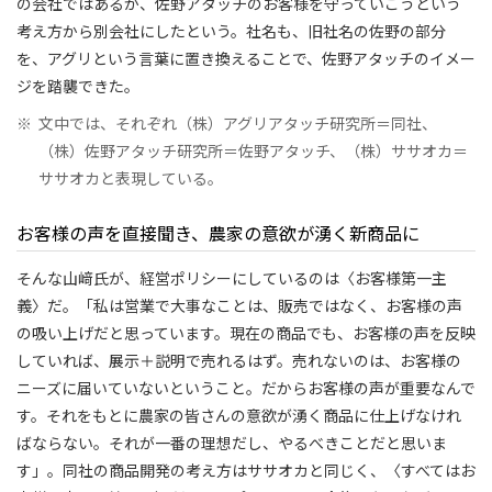
の会社ではあるが、佐野アタッチのお客様を守っていこうという
考え方から別会社にしたという。社名も、旧社名の佐野の部分
を、アグリという言葉に置き換えることで、佐野アタッチのイメー
ジを踏襲できた。
※
文中では、それぞれ（株）アグリアタッチ研究所＝同社、
（株）佐野アタッチ研究所＝佐野アタッチ、（株）ササオカ＝
ササオカと表現している。
お客様の声を直接聞き、農家の意欲が湧く新商品に
そんな山﨑氏が、経営ポリシーにしているのは〈お客様第一主
義〉だ。「私は営業で大事なことは、販売ではなく、お客様の声
の吸い上げだと思っています。現在の商品でも、お客様の声を反映
していれば、展示＋説明で売れるはず。売れないのは、お客様の
ニーズに届いていないということ。だからお客様の声が重要なんで
す。それをもとに農家の皆さんの意欲が湧く商品に仕上げなけれ
ばならない。それが一番の理想だし、やるべきことだと思いま
す」。同社の商品開発の考え方はササオカと同じく、〈すべてはお