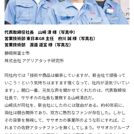
代表取締役社長 山﨑 清 様（写真中）
営業技術部 東日本GR 主任 府川 誠 様（写真右）
営業技術部 渡邉 道宣 様（写真左）
静岡県富士市
株式会社 アグリアタッチ研究所
同社内では「技術や商品は継承していますが、新会社で頑張って
いこう！という気持ちはますます強くなって、社内が活気づいてい
ます」。開口一番、元気な声を聞かせてくれたのは、代表取締役
社長で、ササオカの社長も兼務する山﨑清氏だ。
山﨑氏が同社を、新会社にしたのには理由がある。約40年前に、
両社は競合関係であり、双方に熱烈なファンが存在した。しかし
その背景を無視して、ササオカの事業所のような形にすれば、こ
れまでの佐野アタッチファンを無くしてしまう。ササオカグループ