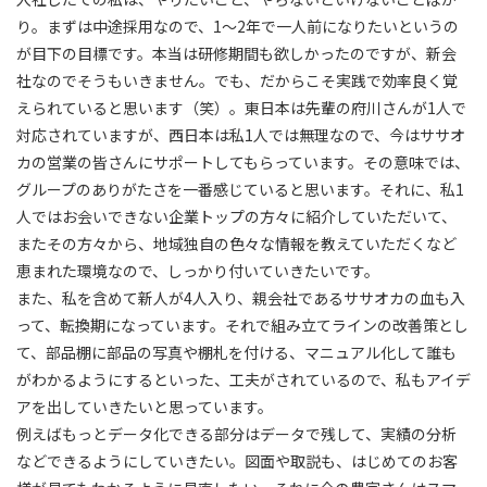
り。まずは中途採用なので、1～2年で一人前になりたいというの
が目下の目標です。本当は研修期間も欲しかったのですが、新会
社なのでそうもいきません。でも、だからこそ実践で効率良く覚
えられていると思います（笑）。東日本は先輩の府川さんが1人で
対応されていますが、西日本は私1人では無理なので、今はササオ
カの営業の皆さんにサポートしてもらっています。その意味では、
グループのありがたさを一番感じていると思います。それに、私1
人ではお会いできない企業トップの方々に紹介していただいて、
またその方々から、地域独自の色々な情報を教えていただくなど
恵まれた環境なので、しっかり付いていきたいです。
また、私を含めて新人が4人入り、親会社であるササオカの血も入
って、転換期になっています。それで組み立てラインの改善策とし
て、部品棚に部品の写真や棚札を付ける、マニュアル化して誰も
がわかるようにするといった、工夫がされているので、私もアイデ
アを出していきたいと思っています。
例えばもっとデータ化できる部分はデータで残して、実績の分析
などできるようにしていきたい。図面や取説も、はじめてのお客