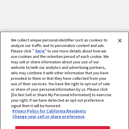
We collect unique personal identifier such as cookies to
analyze our traffic and to personalize content and ads.
Please click "
here
" to see more details about how we
use cookies and the retention period of each cookie. We
may sell or share information about your use of our
website to/with our analytics and advertising partners,
who may combine it with other information that you have
provided to them or that they have collected from your
use of their services. You have the right to opt out of sale
or share of your personal information by us. Please click
[Do Not Sell or Share My Personal Information] to exercise
ホーム
農業
営農情報 営農PLUS
your right. If we have detected an opt-out preference
signal then it will be honored.
〈メーカー探訪〉（株）佐野アタッチ研究所の事業と想いを継承して設立 株
Privacy Policy for California Residents
式会社 アグリアタッチ研究所
Change your sell or share preference
プライバシーポリシー
クッキーポリシー
ご利用にあたって
Select Region
Copyright © YANMAR HOLDINGS CO., LTD. All rights reserved.