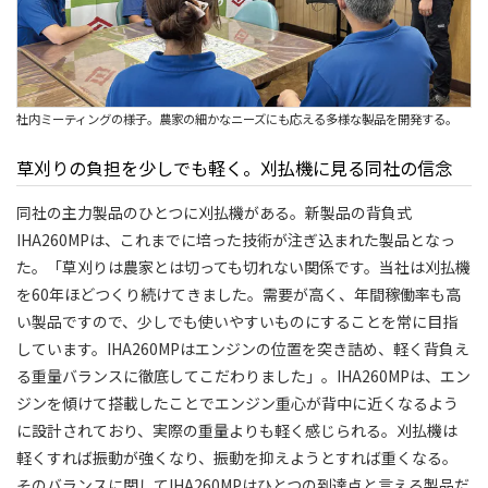
社内ミーティングの様子。農家の細かなニーズにも応える多様な製品を開発する。
草刈りの負担を少しでも軽く。刈払機に見る同社の信念
同社の主力製品のひとつに刈払機がある。新製品の背負式
IHA260MPは、これまでに培った技術が注ぎ込まれた製品となっ
た。「草刈りは農家とは切っても切れない関係です。当社は刈払機
を60年ほどつくり続けてきました。需要が高く、年間稼働率も高
い製品ですので、少しでも使いやすいものにすることを常に目指
しています。IHA260MPはエンジンの位置を突き詰め、軽く背負え
る重量バランスに徹底してこだわりました」。IHA260MPは、エン
ジンを傾けて搭載したことでエンジン重心が背中に近くなるよう
に設計されており、実際の重量よりも軽く感じられる。刈払機は
軽くすれば振動が強くなり、振動を抑えようとすれば重くなる。
そのバランスに関してIHA260MPはひとつの到達点と言える製品だ