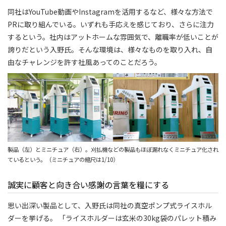
同社はYouTube動画やInstagramを活用するなど、様々な方法で
PRに取り組んでいる。いずれも手応えを感じており、さらに注力
するという。社内はアットホームな雰囲気で、離職率が低いことが
誇りだという入野氏。そんな環境は、様々なものを取り入れ、自
由なチャレンジを許す社風あってのことだろう。
製品（左）とミニチュア（右）。刈払機などの製品もほぼ漏れなくミニチュア化され
ているという。（ミニチュアの縮尺は1/10）
誠実に顧客と向き合い感謝の言葉を糧にする
思い出深い製品として、入野氏は同社の真空ポンプ式ライスホル
ダーを挙げる。 「ライスホルダーは玄米の30kg袋のパレット積み