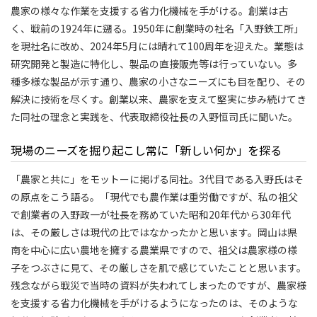
農家の様々な作業を支援する省力化機械を手がける。創業は古
く、戦前の1924年に遡る。1950年に創業時の社名「入野鉄工所」
を現社名に改め、2024年5月には晴れて100周年を迎えた。業態は
研究開発と製造に特化し、製品の直接販売等は行っていない。多
種多様な製品が示す通り、農家の小さなニーズにも目を配り、その
解決に技術を尽くす。創業以来、農家を支えて堅実に歩み続けてき
た同社の理念と実践を、代表取締役社長の入野恒司氏に聞いた。
現場のニーズを掘り起こし常に「新しい何か」を探る
「農家と共に」をモットーに掲げる同社。3代目である入野氏はそ
の原点をこう語る。「現代でも農作業は重労働ですが、私の祖父
で創業者の入野政一が社長を務めていた昭和20年代から30年代
は、その厳しさは現代の比ではなかったかと思います。岡山は県
南を中心に広い農地を擁する農業県ですので、祖父は農家様の様
子をつぶさに見て、その厳しさを肌で感じていたことと思います。
残念ながら戦災で当時の資料が失われてしまったのですが、農家様
を支援する省力化機械を手がけるようになったのは、そのような