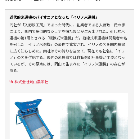
近代的米選機のパイオニアとなった「イリノ米選機」
同社が「入野鉄工所」であった時代に、創業者である入野政一氏の手
により、国内で圧倒的なシェアを得た製品が生み出された。近代的米
選機の第1号とされる「縦線式米選機」だ。縦線式米選機は開発者の名
を冠した「イリノ米選機」の愛称で重宝され、イリノの名を国内農家
に広く知らしめた。同社はその誇りを込めて、現在でも社名に「イリ
ノ」の名を併記する。現代の米農家では自動選別計量機が主流となっ
ているが、その原点には、岡山で生まれた「イリノ米選機」の存在が
ある。
株式会社岡山農栄社