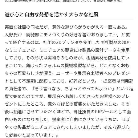
60年の開発実績を持つ同社の刈払機。肩掛型だけでなく、背負型も展開する。
遊び心と自由な発想を活かす大らかな社風
実直な社風の同社だが、意外な遊び心がうかがえる一面もある。
入野氏が「開発部にモノづくりの好きな者がおりまして…」と笑
って紹介するのは、社用の3Dプリンタを使用した同社製品の精巧
なミニチュアだ。ミニチュアの製造には製品の設計データを使用
しており、その形状は実物そのものだが、樹脂素材を使用してい
ることで、角ばったフォルムの機械模型ながら、どことなくおも
ちゃの可愛らしさが漂う。ユーザーや展示会来場者へのプレゼン
トとして不定期に配布しており、好評だという。「提案者は開発部
の責任者で、『そう言うなら、ちょっとやってみようか』という程
度で始めたのですが、展示会へお越しくださったお客様へのプレ
ゼントにしたところ、意外なほどの反響をいただきました。その
後は抽選にさせていただくほどで、当社独自のPRツールとして面
白いものになりました。提案者に自由にさせているうちに、ほぼ
全ての製品がミニチュアにされてしまいましたが、そんな遊び心
も必要かと思っています」。