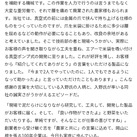
を補助する機械です。この作業を人力で行うのは言うまでもなく
大変な重労働で、それで腰を痛めて廃業された農家様もおられま
す。当社では、真空式の前には金属の爪で挟んで持ち上げる仕様の
ものをつくっていたのですが、爪を米袋に掛けるために多少は腰
を屈めるなどの動作が必要になることもあり、改良の余地がある
と考えていました。そこで技術部の者と現場へうかがい、実際に
お客様の声を聞き取りながら工夫を重ね、エアーで米袋を吸い付け
る真空ポンプ式の開発に至りました。これが好評を博し、お客様
から『紹介してくれてありがとう』の言葉をいただける製品にな
りました。『今まで2人でやっていたのに、1人でもできるように
なって助かったよ』と言っていただけたこともあります」。こんな
感謝の言葉を大切にしている入野氏の人柄と、入野氏が率いる同
社の誠実さがうかがえるエピソードだ。
「現場で泥だらけになりながら研究して、工夫して、開発した製品
がお客様に届く。そして、『良い作物ができたよ』と野菜をいた
だいたりする。単純ですが、そんなことが仕事の喜びですね」。
創業者から受け継ぐ志を「農家と共に」の言葉に込めて、岡山に
根を張る100年企業は、今日も実直に歩んでいる。