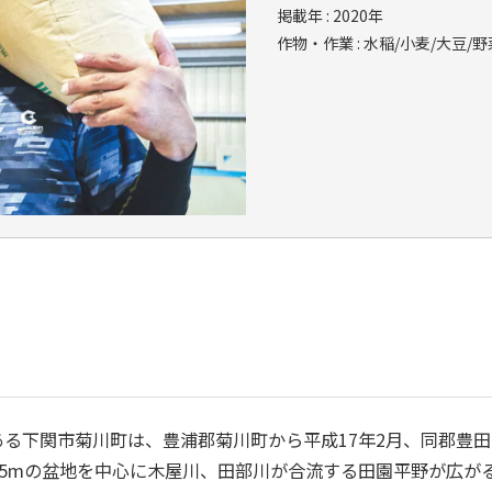
掲載年 : 2020年
作物・作業 : 水稲/小麦/大豆/野
る下関市菊川町は、豊浦郡菊川町から平成17年2月、同郡豊
5mの盆地を中心に木屋川、田部川が合流する田園平野が広が