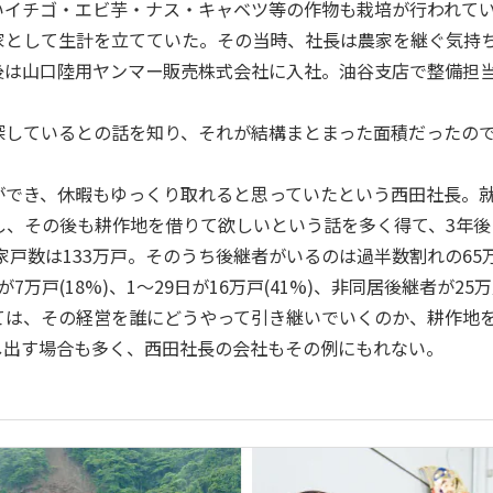
いイチゴ・エビ芋・ナス・キャベツ等の作物も栽培が行われて
家として生計を立てていた。その当時、社長は農家を継ぐ気持
後は山口陸用ヤンマー販売株式会社に入社。油谷支店で整備担当
。
探しているとの話を知り、それが結構まとまった面積だったの
でき、休暇もゆっくり取れると思っていたという西田社長。就農
かし、その後も耕作地を借りて欲しいという話を多く得て、3年後
家戸数は133万戸。そのうち後継者がいるのは過半数割れの65万
万戸(18%)、1～29日が16万戸(41%)、非同居後継者が25
ては、その経営を誰にどうやって引き継いでいくのか、耕作地
し出す場合も多く、西田社長の会社もその例にもれない。