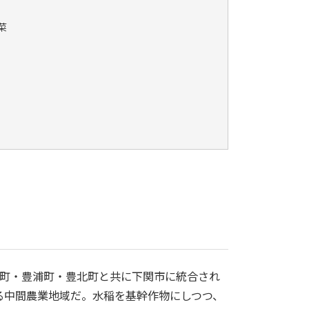
菜
田町・豊浦町・豊北町と共に下関市に統合され
る中間農業地域だ。水稲を基幹作物にしつつ、