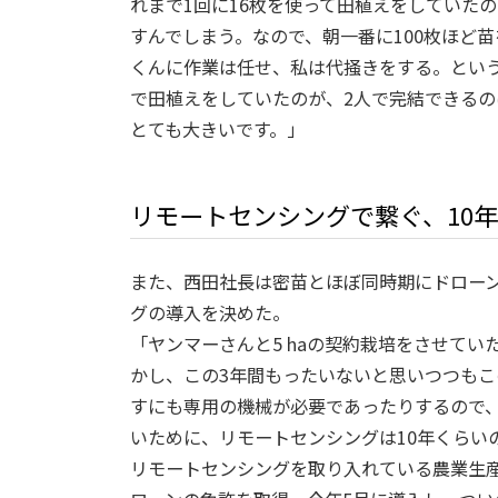
れまで1回に16枚を使って田植えをしていたの
すんでしまう。なので、朝一番に100枚ほど
くんに作業は任せ、私は代掻きをする。とい
で田植えをしていたのが、2人で完結できる
とても大きいです。」
リモートセンシングで繋ぐ、10
また、西田社長は密苗とほぼ同時期にドロー
グの導入を決めた。
「ヤンマーさんと5 haの契約栽培をさせて
かし、この3年間もったいないと思いつつも
すにも専用の機械が必要であったりするので
いために、リモートセンシングは10年くらい
リモートセンシングを取り入れている農業生産