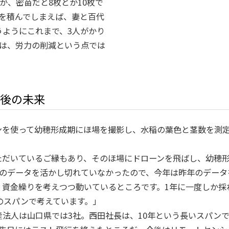
が、密苗だと8枚とか10枚で
苗を積んでしまえば、妻と百代
うようにこれまで、3人がかり
のは、労力の削減という点では
年後の未来
ンを使って幼穂形成期にほ場を撮影し、水稲の葉色と茎数を測
いただいているご縁もあり、そのほ場にドローンを飛ばし、幼穂
このデータを活かし切れていなかったので、今年は昨年のデータ
、資金繰りを考えつつ動いているところです。1年に一度しか採
のスパンで考えています。」
法人は山口県では3社。西田社長は、10年という長いスパン