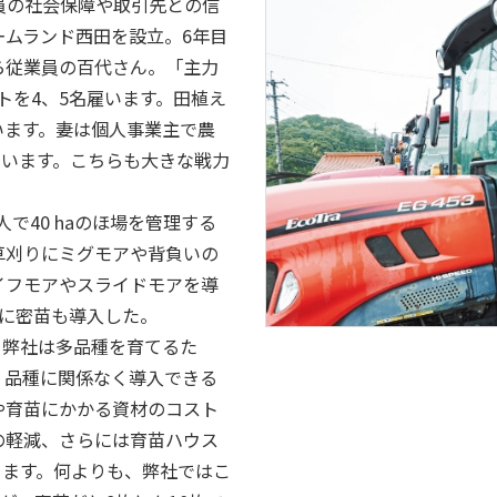
員の社会保障や取引先との信
ームランド西田を設立。6年目
ら従業員の百代さん。「主力
トを4、5名雇います。田植え
います。妻は個人事業主で農
ています。こちらも大きな戦力
で40 haのほ場を管理する
草刈りにミグモアや背負いの
イフモアやスライドモアを導
番に密苗も導入した。
。弊社は多品種を育てるた
、品種に関係なく導入できる
や育苗にかかる資材のコスト
の軽減、さらには育苗ハウス
ります。何よりも、弊社ではこ