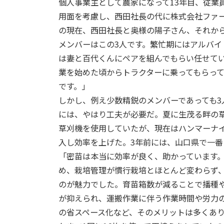
個人事業主として農家になって13年目、従業
用面を考慮し、西田社長の代に株式会社ファ
の現在、西田社長と奥様の陽子さん、それか
メンバーはこの3人です。繁忙期にはアルバイ
は妻と百代くんにペアを組んでもらい任せて
業を始めた頃からトラクターに乗ってもらっ
です。」
しかし、例え少数精鋭のメンバーであっても3人
には、やはり工夫が必要だ。夏に生茂る畔の
草刈機を使用していたが、現在はハンマーナ
入し効率を上げた。3年前には、山口県で一
「密苗は本当に効率が良く、助かっています
め、栽培管理が慣行栽培とほとんど変わらず
のが魅力でした。育苗箱数が減ることで播種
が抑えられ、運搬作業に伴う作業時間や労力
の省スペース化など、そのメリットは多くあ