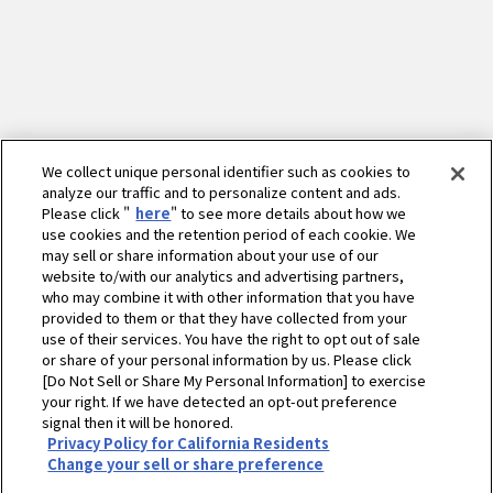
We collect unique personal identifier such as cookies to
analyze our traffic and to personalize content and ads.
Please click "
here
" to see more details about how we
use cookies and the retention period of each cookie. We
may sell or share information about your use of our
website to/with our analytics and advertising partners,
who may combine it with other information that you have
provided to them or that they have collected from your
use of their services. You have the right to opt out of sale
or share of your personal information by us. Please click
[Do Not Sell or Share My Personal Information] to exercise
your right. If we have detected an opt-out preference
ホーム
農業
ニュース
2019年
signal then it will be honored.
Privacy Policy for California Residents
「第29回ヤンマー 学生懸賞論文・作文｣大賞・金賞作品を決定
Change your sell or share preference
プライバシーポリシー
クッキーポリシー
ご利用にあたって
Select Region