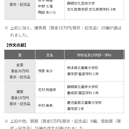
静岡文化芸術大学
賞状・記念品
中野 七海
文化政策学部 文化政策学科 3年
西田 あいら
※
上記に加え、優秀賞（賞金10万円/賞状・記念品）10編が選ば
れました。
【作文の部】
賞
氏名
学校名及び学部・学科
金賞
熊本県立農業大学校
賞金30万円
市原 朱沙
農学部 畜産学科 1年
賞状・記念品
静岡県立農林大学校
花村 和香奈
銀賞
養成部 園芸学科 1年
賞金10万円
鹿児島県立農業大学校
賞状・記念品
中村 美希
農学部 1年
※
上記の他、銅賞（賞金5万円/賞状・記念品）9編、奨励賞（賞
状・記念品）15編の作文が選ばれました。