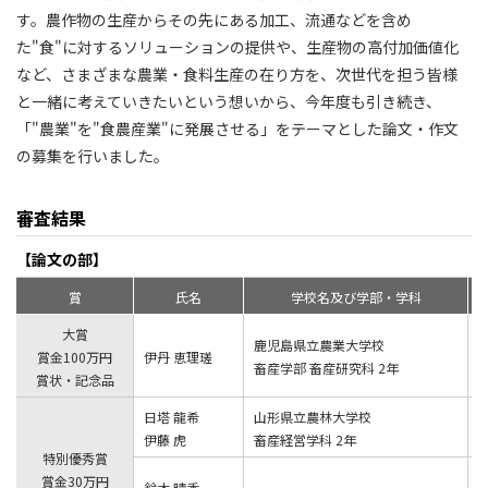
す。農作物の生産からその先にある加工、流通などを含め
た"食"に対するソリューションの提供や、生産物の高付加価値化
など、さまざまな農業・食料生産の在り方を、次世代を担う皆様
と一緒に考えていきたいという想いから、今年度も引き続き、
「"農業"を"食農産業"に発展させる」をテーマとした論文・作文
の募集を行いました。
審査結果
【論文の部】
賞
氏名
学校名及び学部・学科
大賞
鹿児島県立農業大学校
賞金100万円
伊丹 恵理瑳
畜産学部 畜産研究科 2年
賞状・記念品
日塔 龍希
山形県立農林大学校
伊藤 虎
畜産経営学科 2年
特別優秀賞
賞金30万円
鈴木 晴香