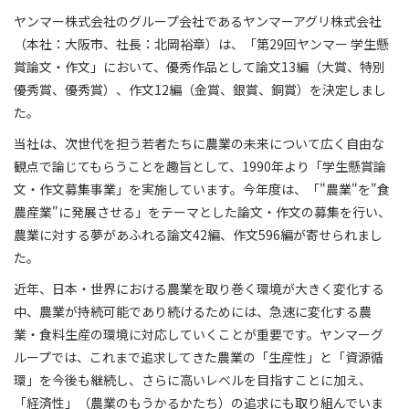
ヤンマー株式会社のグループ会社であるヤンマーアグリ株式会社
（本社：大阪市、社長：北岡裕章）は、「第29回ヤンマー 学生懸
賞論文・作文」において、優秀作品として論文13編（大賞、特別
優秀賞、優秀賞）、作文12編（金賞、銀賞、銅賞）を決定しまし
た。
当社は、次世代を担う若者たちに農業の未来について広く自由な
観点で論じてもらうことを趣旨として、1990年より「学生懸賞論
文・作文募集事業」を実施しています。今年度は、「"農業"を"食
農産業"に発展させる」をテーマとした論文・作文の募集を行い、
農業に対する夢があふれる論文42編、作文596編が寄せられまし
た。
近年、日本・世界における農業を取り巻く環境が大きく変化する
中、農業が持続可能であり続けるためには、急速に変化する農
業・食料生産の環境に対応していくことが重要です。ヤンマーグ
ループでは、これまで追求してきた農業の「生産性」と「資源循
環」を今後も継続し、さらに高いレベルを目指すことに加え、
「経済性」（農業のもうかるかたち）の追求にも取り組んでいま