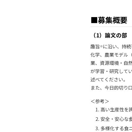
■募集概要
（1）論文の部
趣旨
に沿い、持続
※
化学、農業モデル
業、資源環境・自
が学習・研究して
述べてください。
また、今日的切り
＜参考＞
高い生産性を
安全・安心な
多様化する食