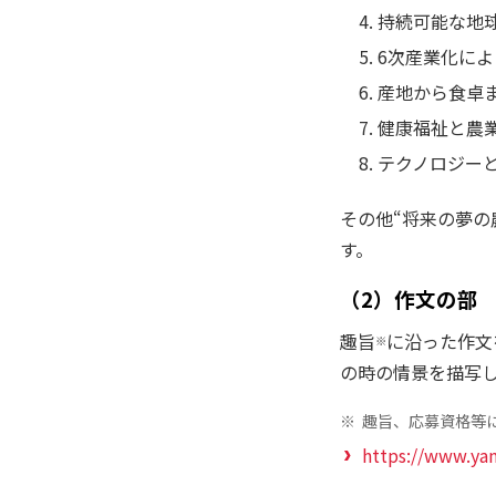
持続可能な地
6次産業化に
産地から食卓
健康福祉と農
テクノロジー
その他“将来の夢の
す。
（2）作文の部
趣旨
に沿った作文
※
の時の情景を描写
※
趣旨、応募資格等
https://www.yan