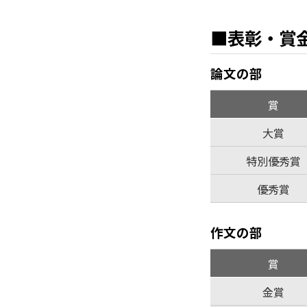
■表彰・賞
論文の部
賞
大賞
特別優秀賞
優秀賞
作文の部
賞
金賞