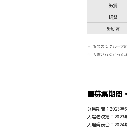
銀賞
銅賞
奨励賞
※
論文の部グループ
※
入賞されなかった
■募集期間
募集期間：2023年
入選者決定：2023
入選発表会：2024