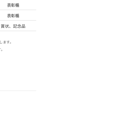
表彰楯
表彰楯
賞状、記念品
します。
す。