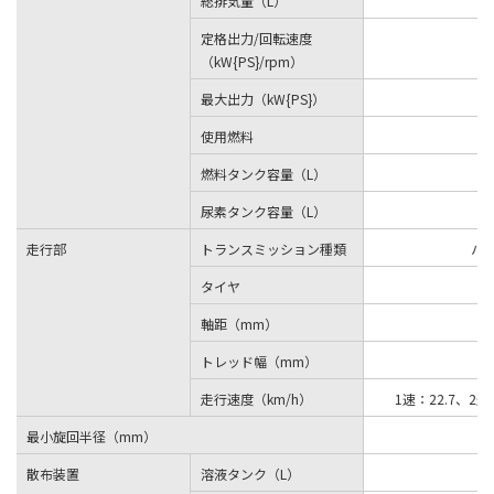
総排気量（L）
定格出力/回転速度
（kW{PS}/rpm）
最大出力（kW{PS}）
使用燃料
燃料タンク容量（L）
尿素タンク容量（L）
走行部
トランスミッション種類
ハ
タイヤ
軸距（mm）
トレッド幅（mm）
走行速度（km/h）
1速：22.7、2速
最小旋回半径（mm）
散布装置
溶液タンク（L）