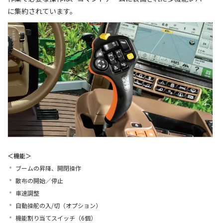
に集約されています。
＜機能＞
ブームの昇降、開閉操作
散布の開始／停止
車速調整
自動操舵の入/切（オプション）
機能割り当てスイッチ（6個）