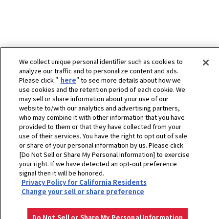
We collect unique personal identifier such as cookies to
analyze our traffic and to personalize content and ads.
Please click "
here
" to see more details about how we
use cookies and the retention period of each cookie. We
may sell or share information about your use of our
website to/with our analytics and advertising partners,
ホーム
農業
製品・サービス
who may combine it with other information that you have
畜産・酪農機器 - 施肥・防除・残幹処理・耕起・砕土・整地
provided to them or that they have collected from your
ジョンディア自走式スプレイヤーJD-R4023
use of their services. You have the right to opt out of sale
or share of your personal information by us. Please click
プライバシーポリシー
クッキーポリシー
ご利用にあたって
Select Region
[Do Not Sell or Share My Personal Information] to exercise
Copyright © YANMAR HOLDINGS CO., LTD. All rights reserved.
your right. If we have detected an opt-out preference
signal then it will be honored.
Privacy Policy for California Residents
Change your sell or share preference
Do Not Sell or Share My Personal Information