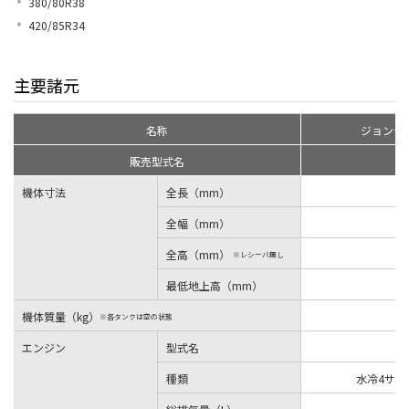
380/80R38
420/85R34
主要諸元
名称
ジョンデ
販売型式名
機体寸法
全長（mm）
全幅（mm）
全高（mm）
※レシーバ無し
最低地上高（mm）
機体質量（kg）
※各タンクは空の状態
エンジン
型式名
種類
水冷4サイ