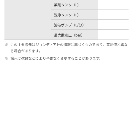
薬剤タンク（L）
洗浄タンク（L）
溶液ポンプ（L/分）
最大散布圧（bar）
※
この主要諸元はジョンディア社の情報に基づくものであり、実測値と異な
る場合があります。
※
諸元は改良などにより予告なく変更することがあります。