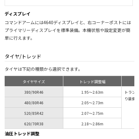
ディスプレイ
コマンドアームには4640ディスプレイと、右コーナーポストには
プライマリーディスプレイを標準装備。本機状態や設定変更が簡
単に行えます。
タイヤ/トレッド
タイヤは下記の種類から選択できます。
タイヤサイズ
トレッド調整幅
380/90R46
1.95～2.63m
トラン
り装備
480/80R46
2.05～2.73m
520/85R42
2.07～2.75m
620/70R38
2.18～2.86m
油圧トレッド調整