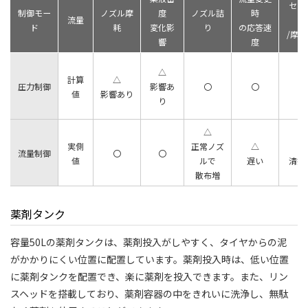
セン
制御モー
ノズル摩
度
ノズル詰
時
流量
ド
耗
変化影
り
の応答速
/摩
響
度
△
計算
△
圧力制御
影響あ
〇
〇
値
影響あり
り
△
実側
正常ノズ
△
流量制御
〇
〇
値
ルで
遅い
清掃
散布増
薬剤タンク
容量50Lの薬剤タンクは、薬剤投入がしやすく、タイヤからの泥
がかかりにくい位置に配置しています。薬剤投入時は、低い位置
に薬剤タンクを配置でき、楽に薬剤を投入できます。また、リン
スヘッドを搭載しており、薬剤容器の中をきれいに洗浄し、無駄