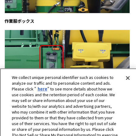
作業服ボックス
We collect unique personal identifier such as cookies to
analyze our traffic and to personalize content and ads.
Please click "
here
" to see more details about how we
use cookies and the retention period of each cookie. We
may sell or share information about your use of our
website to/with our analytics and advertising partners,
アナログ残量計（薬液タンク）
who may combine it with other information that you have
provided to them or that they have collected from your
use of their services. You have the right to opt out of sale
or share of your personal information by us. Please click
[Do Not Sell or Share My Personal Information] to exercise