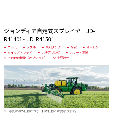
ジョンディア自走式スプレイヤーJD-
R4140i・JD-R4150i
ブーム
ノズル
薬剤タンク
給水
キャビン
タイヤ／トレッド
ステアリング
スマート装置
その他の機能（オプション）
主要諸元
※
写真は海外仕様につき、日本仕様とは異なります。