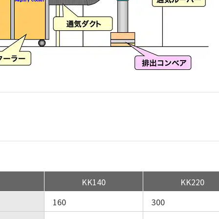
KK140
KK220
160
300